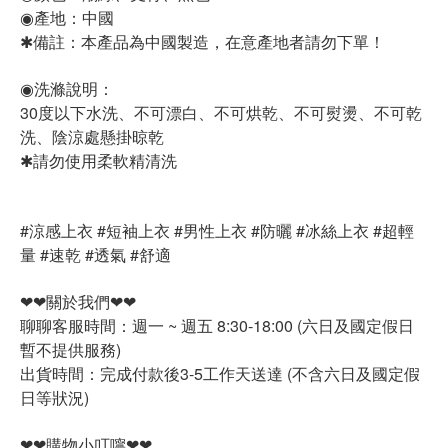
◉產地：中國
✱備註：本產品為中國製造，在意產地者請勿下單！
◉洗滌說明：
30度以下水洗、不可漂白、不可烘乾、不可熨燙、不可乾
洗、陰涼處懸掛晾乾
✱請勿使用柔軟精清洗
#涼感上衣 #短袖上衣 #男性上衣 #防曬 #冰絲上衣 #超輕
量 #速乾 #透氣 #舒適
❤❤關於我們❤❤
聊聊客服時間：週一 ~ 週五 8:30-18:00 (六日及國定假日
暫不提供服務)
出貨時間：完成付款後3-5工作天送達 (不含六日及國定假
日等狀況)
❤❤購物小叮嚀❤❤