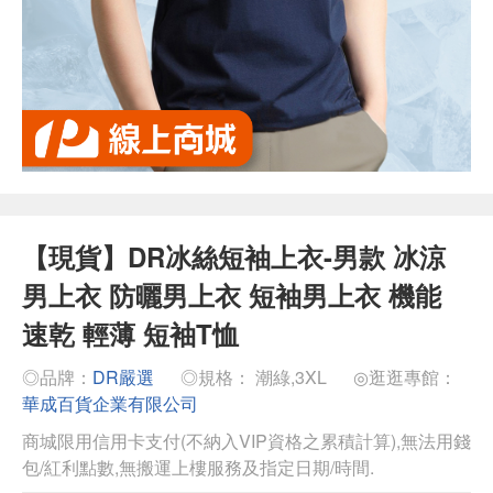
【現貨】DR冰絲短袖上衣-男款 冰涼
男上衣 防曬男上衣 短袖男上衣 機能
速乾 輕薄 短袖T恤
◎品牌：
DR嚴選
◎規格： 潮綠,3XL
◎逛逛專館：
華成百貨企業有限公司
商城限用信用卡支付(不納入VIP資格之累積計算),無法用錢
包/紅利點數,無搬運上樓服務及指定日期/時間.