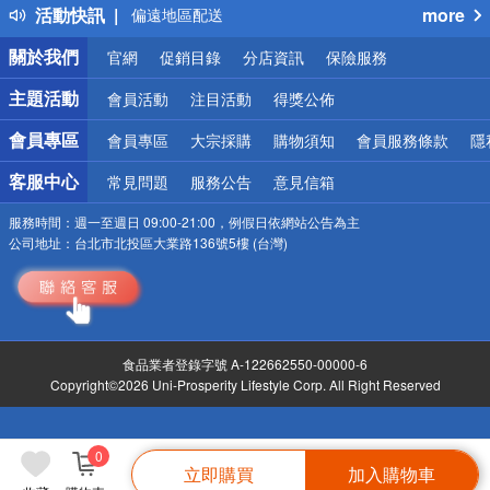
活動快訊
more
偏遠地區配送
詐騙網頁！請小心！
關於我們
官網
促銷目錄
分店資訊
保險服務
主題活動
會員活動
注目活動
得獎公佈
會員專區
會員專區
大宗採購
購物須知
會員服務條款
隱
客服中心
常見問題
服務公告
意見信箱
服務時間：
週一至週日 09:00-21:00，例假日依網站公告為主
公司地址：
台北市北投區大業路136號5樓 (台灣)
食品業者登錄字號 A-122662550-00000-6
Copyright©2026 Uni-Prosperity Lifestyle Corp. All Right Reserved
0
立即購買
加入購物車