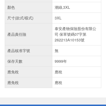
顏色
潮綠,3XL
尺寸(款式/樣式)
3XL
泰安產物保險股份有限公
產品責任險
司 保單號碼07字第
262213A10153號
產品核准字號
無
保存天數
9999年
應免稅
應稅
應免稅
應稅
偏遠地區配送
詐騙網頁！請小心！
得獎公告
熱門話題
銀行優惠