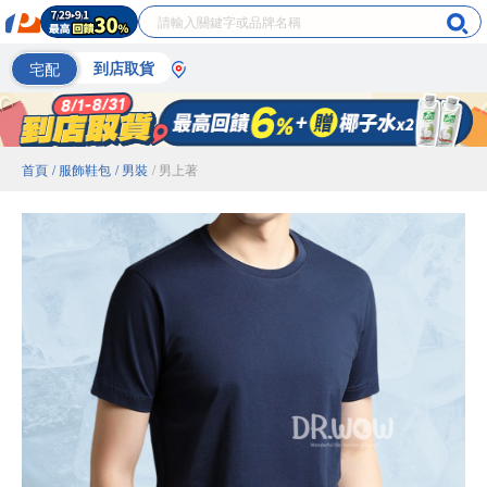
宅配
到店取貨
首頁
/ 服飾鞋包
/ 男裝
/ 男上著