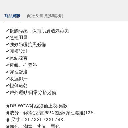
商品資訊
配送及售後服務說明
✔接觸涼感，保持肌膚透氣涼爽
✔超輕羽量
✔強效防曬抗黑必備
✔圓領設計
✔冰絲涼爽
✔透氣、不悶熱
✔彈性舒適
✔吸濕排汗
✔輕薄速乾
✔戶外運動/日常穿搭必備
◉DR.WOW冰絲短袖上衣-男款
◉成分：錦綸(尼龍)88% 氨綸(彈性纖維)12%
◉ 尺寸：XL / XXL / 3XL / 4XL
◉顏色：潮綠、丈青、黑色