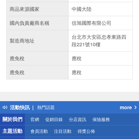
商品來源國家
中國大陸
國內負責廠商名稱
信旭國際有限公司
台北市大安區忠孝東路四
製造商地址
段221號10樓
應免稅
應稅
應免稅
應稅
偏遠地區配送
詐騙網頁！請小心！
得獎公告
活動快訊
more
熱門話題
銀行優惠
關於我們
官網
促銷目錄
分店資訊
保險服務
偏遠地區配送
詐騙網頁！請小心！
主題活動
會員活動
注目活動
得獎公佈