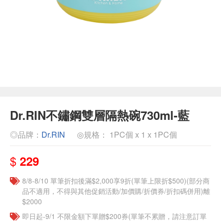
Dr.RIN不鏽鋼雙層隔熱碗730ml-藍
◎品牌：
Dr.RIN
◎規格： 1PC個 x 1 x 1PC個
$
229
8/8-8/10 單筆折扣後滿$2,000享9折(單筆上限折$500)(部分商
品不適用，不得與其他促銷活動/加價購/折價券/折扣碼併用)離
$2000
即日起-9/1 不限金額下單贈$200券(單筆不累贈，請注意訂單