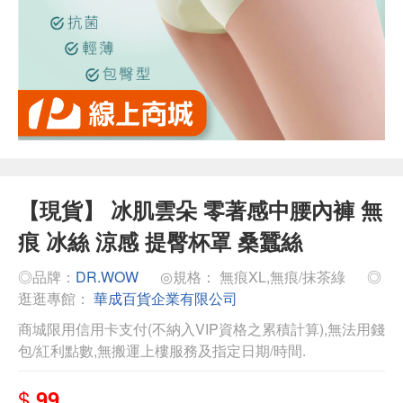
【現貨】 冰肌雲朵 零著感中腰內褲 無
痕 冰絲 涼感 提臀杯罩 桑蠶絲
◎品牌：
DR.WOW
◎規格： 無痕XL,無痕/抹茶綠
◎
逛逛專館：
華成百貨企業有限公司
商城限用信用卡支付(不納入VIP資格之累積計算),無法用錢
包/紅利點數,無搬運上樓服務及指定日期/時間.
$
99