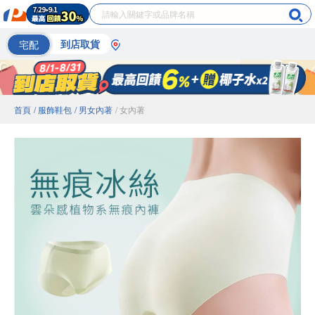
宅配
到店取貨
首頁
/ 服飾鞋包
/ 男女內著
/ 女內著