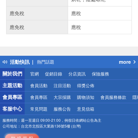
應免稅
應稅
應免稅
應稅
偏遠地區配送
詐騙網頁！請小心！
得獎公告
活動快訊
more
熱門話題
銀行優惠
關於我們
官網
促銷目錄
分店資訊
保險服務
偏遠地區配送
詐騙網頁！請小心！
主題活動
會員活動
注目活動
得獎公佈
會員專區
會員專區
大宗採購
購物須知
會員服務條款
隱
客服中心
常見問題
服務公告
意見信箱
服務時間：
週一至週日 09:00-21:00，例假日依網站公告為主
公司地址：
台北市北投區大業路136號5樓 (台灣)