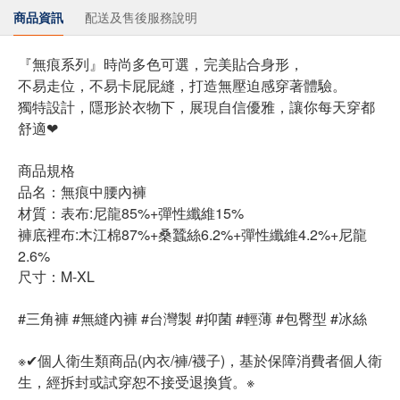
商品資訊
配送及售後服務說明
『無痕系列』時尚多色可選，完美貼合身形，
不易走位，不易卡屁屁縫，打造無壓迫感穿著體驗。
獨特設計，隱形於衣物下，展現自信優雅，讓你每天穿都
舒適❤
商品規格
品名：無痕中腰內褲
材質：表布:尼龍85%+彈性纖維15%
褲底裡布:木江棉87%+桑蠶絲6.2%+彈性纖維4.2%+尼龍
2.6%
尺寸：M-XL
#三角褲 #無縫內褲 #台灣製 #抑菌 #輕薄 #包臀型 #冰絲
※✔個人衛生類商品(內衣/褲/襪子)，基於保障消費者個人衛
生，經拆封或試穿恕不接受退換貨。※