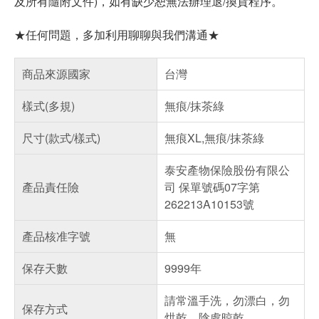
及所有隨附文件)，如有缺少恕無法辦理退/換貨程序。
★任何問題，多加利用聊聊與我們溝通★
商品來源國家
台灣
樣式(多規)
無痕/抹茶綠
尺寸(款式/樣式)
無痕XL,無痕/抹茶綠
泰安產物保險股份有限公
產品責任險
司 保單號碼07字第
262213A10153號
產品核准字號
無
保存天數
9999年
請常溫手洗，勿漂白，勿
保存方式
烘乾，陰處晾乾