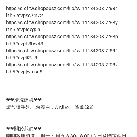
https://s-cf-tw.shopeesz.com/file/tw-11134208-7r98r-
lzh52svpsc2m72
https://s-cf-tw.shopeesz.com/file/tw-11134208-7r98y-
lzh52svpfoxg0a
https://s-cf-tw.shopeesz.com/file/tw-11134208-7r98p-
lzh52svph3hw43
https://s-cf-tw.shopeesz.com/file/tw-11134208-7r991-
lzh52svpii2cf9
https://s-cf-tw.shopeesz.com/file/tw-11134208-7r98v-
lzh52svpjwmse8
❤❤清洗建議❤❤
請常溫手洗，勿漂白，勿烘乾，陰處晾乾
❤❤關於我們❤❤
聊聊客服時間：週一 ~ 週五 8:30-18:00 (六日及國定假日