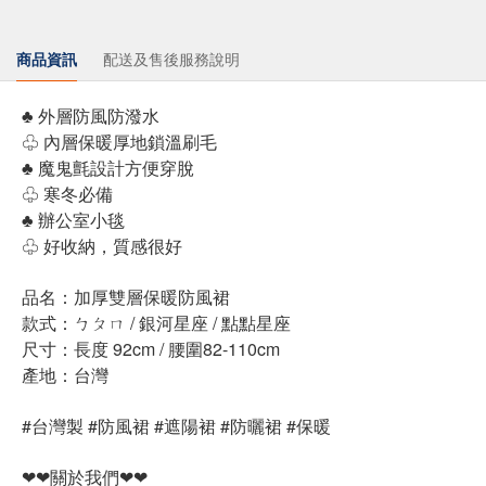
商品資訊
配送及售後服務說明
♣ 外層防風防潑水
♧ 內層保暖厚地鎖溫刷毛
♣ 魔鬼氈設計方便穿脫
♧ 寒冬必備
♣ 辦公室小毯
♧ 好收納，質感很好
品名：加厚雙層保暖防風裙
款式：ㄅㄆㄇ / 銀河星座 / 點點星座
尺寸：長度 92cm / 腰圍82-110cm
產地：台灣
#台灣製 #防風裙 #遮陽裙 #防曬裙 #保暖
❤❤關於我們❤❤