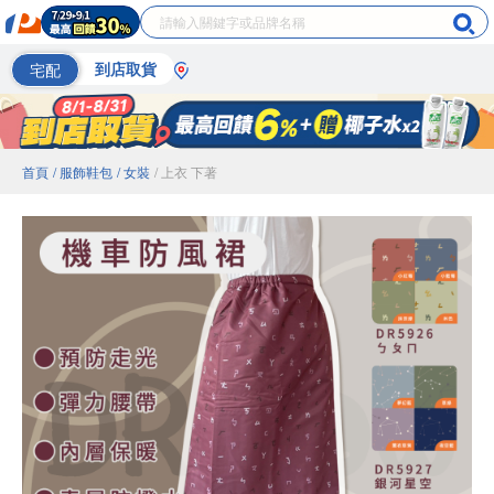
宅配
到店取貨
首頁
/ 服飾鞋包
/ 女裝
/ 上衣 下著