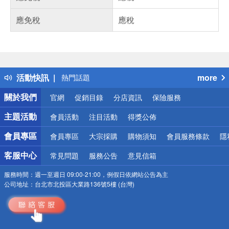
應免稅
應稅
偏遠地區配送
詐騙網頁！請小心！
得獎公告
活動快訊
more
熱門話題
銀行優惠
關於我們
官網
促銷目錄
分店資訊
保險服務
偏遠地區配送
詐騙網頁！請小心！
主題活動
會員活動
注目活動
得獎公佈
會員專區
會員專區
大宗採購
購物須知
會員服務條款
隱
客服中心
常見問題
服務公告
意見信箱
服務時間：
週一至週日 09:00-21:00，例假日依網站公告為主
公司地址：
台北市北投區大業路136號5樓 (台灣)