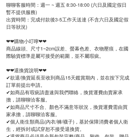
聊聊客服時間：週一 ~ 週五 8:30-18:00 (六日及國定假日
暫不提供服務)
出貨時間：完成付款後3-5工作天送達 (不含六日及國定假
日等狀況)
❤❤購物小叮嚀❤❤
商品線頭、尺寸1~2cm誤差、螢幕色差、衣物壓痕，在國
際驗貨標準是屬可接受的範圍，並不屬瑕疵。
❤❤退換貨說明❤❤
✔欲退/換貨延長至收到商品15天鑑賞期內，並在按下完成
訂單前提出申請。
✔如商品有瑕疵請盡速與我們聯絡，換貨運費由賣家承
擔，請聊聊洽客服。
✔如商品尺寸不合、顏色不滿意等狀況，換貨運費需由買
家承擔，請聊聊洽客服。
✔個人衛生類商品(內衣/褲/襪子)，基於保障消費者個人衛
生，經拆封或試穿恕不接受退換貨。
✔退貨商品必須是全新包裝完整(商品、附件、包裝、贈品