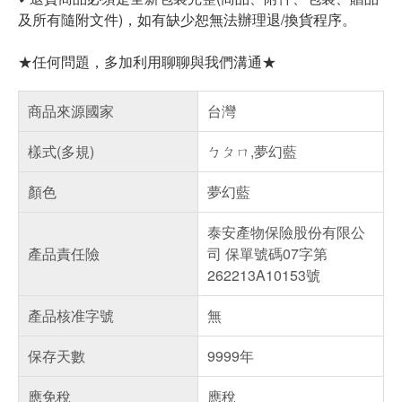
及所有隨附文件)，如有缺少恕無法辦理退/換貨程序。
★任何問題，多加利用聊聊與我們溝通★
商品來源國家
台灣
樣式(多規)
ㄅㄆㄇ,夢幻藍
顏色
夢幻藍
泰安產物保險股份有限公
產品責任險
司 保單號碼07字第
262213A10153號
產品核准字號
無
保存天數
9999年
應免稅
應稅