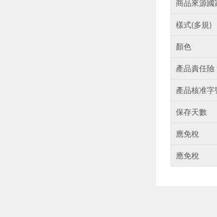
商品來源國
樣式(多規)
顏色
產品責任險
產品核准字
保存天數
應免稅
應免稅