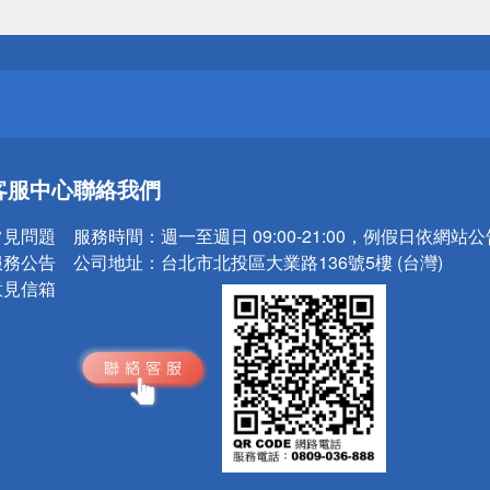
送
請小心！
送
客服中心
聯絡我們
請小心！
常見問題
服務時間：
週一至週日 09:00-21:00，例假日依網站
服務公告
公司地址：
台北市北投區大業路136號5樓 (台灣)
意見信箱