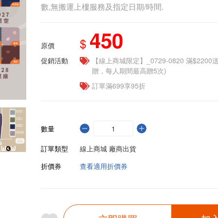
數,無搬運上樓服務及指定日期/時間.
450
$
原價
促銷活動
【線上商城限定】_0729-0820 滿$2200
贈，每人期間最高贈5次)
訂單滿699享95折
數量
訂單類型
線上商城 廠商出貨
折價券
查看適用折價券