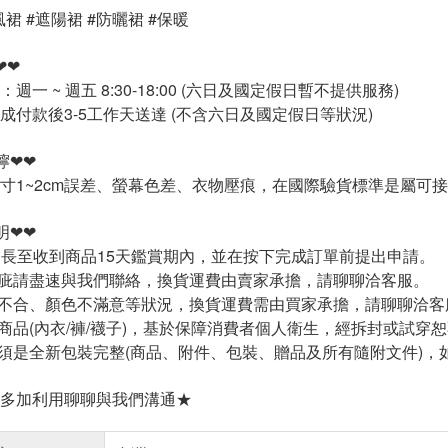
風裙 #遮陽裙 #防曬裙 #保暖
❤❤
週一 ~ 週五 8:30-18:00 (六日及國定假日暫不提供服務)
成付款後3-5工作天送達 (不含六日及國定假日等狀況)
嚀❤❤
寸1~2cm誤差、螢幕色差、衣物壓痕，在國際驗貨標準是屬可
明❤❤
延長至收到商品15天鑑賞期內，並在按下完成訂單前提出申請。
疵請盡速與我們聯絡，換貨運費由賣家承擔，請聊聊洽客服。
不合、顏色不滿意等狀況，換貨運費需由買家承擔，請聊聊洽客
商品(內衣/褲/襪子)，基於保障消費者個人衛生，經拆封或試穿
須是全新包裝完整(商品、附件、包裝、贈品及所有隨附文件)，
多加利用聊聊與我們溝通★