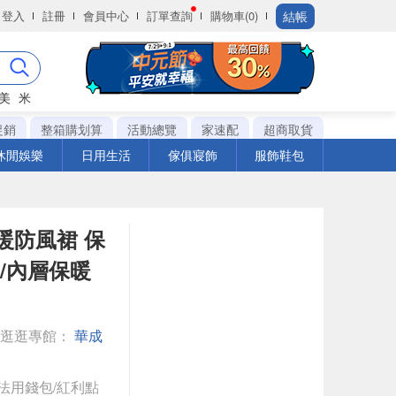
結帳
登入
註冊
會員中心
訂單查詢
購物車(0)
美
米
促銷
整箱購划算
活動總覽
家速配
超商取貨
休閒娛樂
日用生活
傢俱寢飾
服飾鞋包
暖防風裙 保
肩/內層保暖
◎逛逛專館：
華成
法用錢包/紅利點