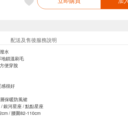
立即購買
加
配送及售後服務說明
防潑水
厚地鎖溫刷毛
計方便穿脫
質感很好
層保暖防風裙
/ 銀河星座 / 點點星座
m / 腰圍82-110cm