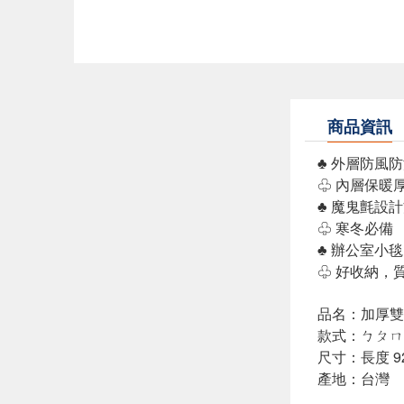
商品資訊
♣ 外層防風
♧ 內層保暖
♣ 魔鬼氈設
♧ 寒冬必備
♣ 辦公室小毯
♧ 好收納，
品名：加厚雙
款式：ㄅㄆㄇ 
尺寸：長度 92c
產地：台灣