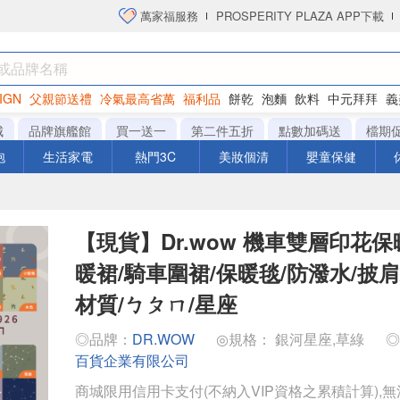
萬家福服務
PROSPERITY PLAZA APP下載
IGN
父親節送禮
冷氣最高省萬
福利品
餅乾
泡麵
飲料
中元拜拜
義
洋芋片
城
品牌旗艦館
買一送一
第二件五折
點數加碼送
檔期
泡
生活家電
熱門3C
美妝個清
嬰童保健
【現貨】Dr.wow 機車雙層印花保
暖裙/騎車圍裙/保暖毯/防潑水/披
材質/ㄅㄆㄇ/星座
◎品牌：
DR.WOW
◎規格： 銀河星座,草綠
百貨企業有限公司
商城限用信用卡支付(不納入VIP資格之累積計算),無