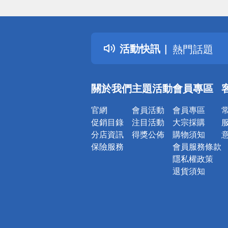
偏遠地區配
詐騙網頁！
得獎公告
活動快訊
熱門話題
銀行優惠
偏遠地區配
關於我們
主題活動
會員專區
詐騙網頁！
官網
會員活動
會員專區
促銷目錄
注目活動
大宗採購
分店資訊
得獎公佈
購物須知
保險服務
會員服務條款
隱私權政策
退貨須知