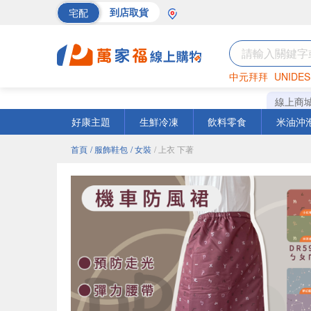
宅配
到店取貨
中元拜拜
UNIDES
巧克力
罐頭
海苔
線上商
好康主題
生鮮冷凍
飲料零食
米油沖
首頁
/ 服飾鞋包
/ 女裝
/ 上衣 下著