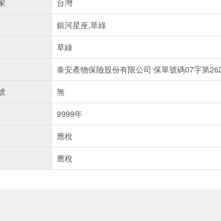
家
台灣
銀河星座,草綠
草綠
泰安產物保險股份有限公司 保單號碼07字第2622
號
無
9999年
應稅
應稅