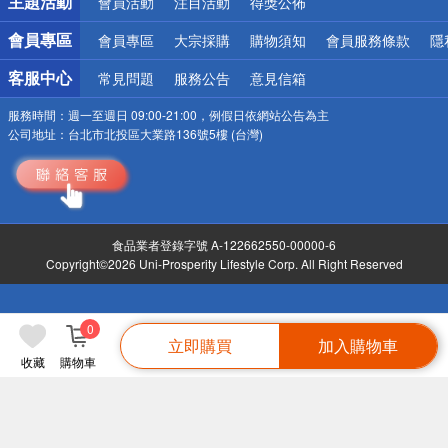
主題活動
會員活動
注目活動
得獎公佈
會員專區
會員專區
大宗採購
購物須知
會員服務條款
隱
客服中心
常見問題
服務公告
意見信箱
服務時間：
週一至週日 09:00-21:00，例假日依網站公告為主
公司地址：
台北市北投區大業路136號5樓 (台灣)
食品業者登錄字號 A-122662550-00000-6
Copyright©2026 Uni-Prosperity Lifestyle Corp. All Right Reserved
0
立即購買
加入購物車
收藏
購物車