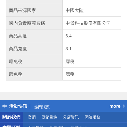
商品來源國家
中國大陸
國內負責廠商名稱
中景科技股份有限公司
商品高度
6.4
商品寬度
3.1
應免稅
應稅
應免稅
應稅
偏遠地區配送
詐騙網頁！請小心！
得獎公告
活動快訊
more
熱門話題
銀行優惠
關於我們
官網
促銷目錄
分店資訊
保險服務
偏遠地區配送
詐騙網頁！請小心！