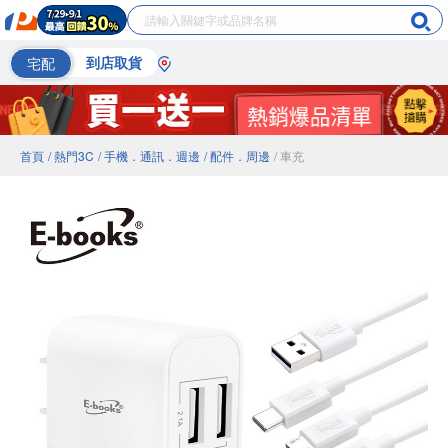
宅配
到店取貨
首頁
/ 熱門3C
/ 手機．通訊．週邊
/ 配件．周邊
/ 車充