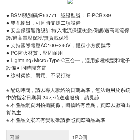
● BSMI識別碼:R53771 認證型號： E-PCB239
● 雙孔輸出，可同時支援二項設備
● 安全保護迴路設計:輸入電流保護/短路保護/過高電流保
護/過高電壓保護/無負載保護
● 支持國際電壓AC100~240V，體積小方便攜帶
● PC防火材質，堅固耐用
● Lightning+Micro+Type-C三合一，適用多種機型和電子
設備可同時間充電
● 線材柔軟、耐用、不易打結
※ 配送時間，請以專人聯絡的日期為準，無法適用於系統
中的指定日期與 24 小時送達服務，請見諒
※ 本產品網頁因拍攝關係，圖檔略有差異，實際以廠商出
貨為主
※ 本產品文案若有變動敬請參照實際商品為準
容量
1PC個