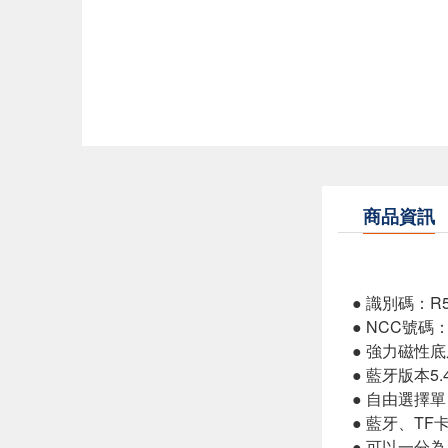
商品資訊
● 識別碼：R5
● NCC號碼：
● 強力磁性
● 藍牙版本5
● 自由選擇
● 藍牙、T
● 可以一分