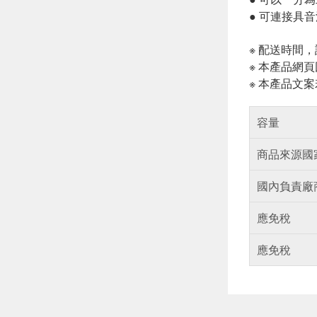
● 可連接具音
※ 配送時間
※ 本產品網
※ 本產品文
容量
商品來源國
國內負責廠
應免稅
應免稅