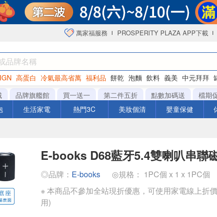
萬家福服務
PROSPERITY PLAZA APP下載
IGN
高蛋白
冷氣最高省萬
福利品
餅乾
泡麵
飲料
義美
中元拜拜
咖啡
城
品牌旗艦館
買一送一
第二件五折
點數加碼送
檔期
泡
生活家電
熱門3C
美妝個清
嬰童保健
E-books D68藍牙5.4雙喇叭串
◎品牌：
E-books
◎規格： 1PC個 x 1 x 1PC個
※ 本商品不參加全站現折優惠，可使用家電線上折價
用)