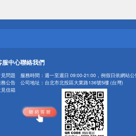
送
請小心！
送
客服中心
聯絡我們
請小心！
常見問題
服務時間：
週一至週日 09:00-21:00，例假日依網站
服務公告
公司地址：
台北市北投區大業路136號5樓 (台灣)
意見信箱