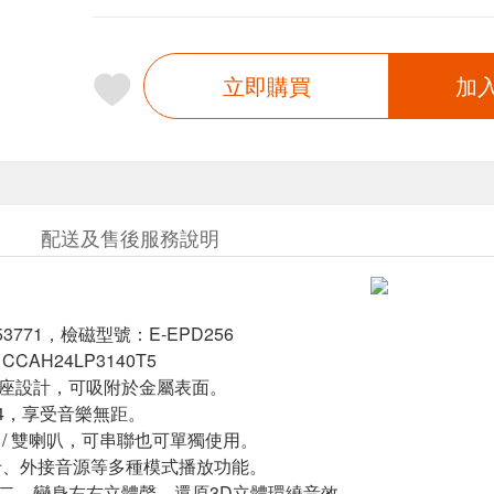
立即購買
加
配送及售後服務說明
3771，檢磁型號：E-EPD256
CCAH24LP3140T5
底座設計，可吸附於金屬表面。
.4，享受音樂無距。
單 / 雙喇叭，可串聯也可單獨使用。
F卡、外接音源等多種模式播放功能。
為二，變身左右立體聲，還原3D立體環繞音效。