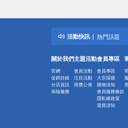
偏遠地區配
詐騙網頁！
得獎公告
活動快訊
熱門話題
銀行優惠
偏遠地區配
關於我們
主題活動
會員專區
詐騙網頁！
官網
會員活動
會員專區
促銷目錄
注目活動
大宗採購
分店資訊
得獎公佈
購物須知
保險服務
會員服務條款
隱私權政策
退貨須知