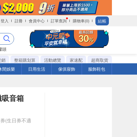
結帳
登入
註冊
會員中心
訂單查詢
購物車(0)
罐頭
促銷
整箱購划算
活動總覽
家速配
超商取貨
休閒娛樂
日用生活
傢俱寢飾
服飾鞋包
聯磁吸音箱
券(生日券不適