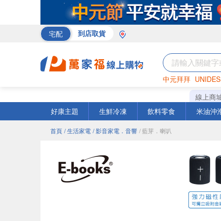
宅配
到店取貨
中元拜拜
UNIDES
米
巧克力
衛生紙
線上商
好康主題
生鮮冷凍
飲料零食
米油沖
首頁
/ 生活家電
/ 影音家電．音響
/ 藍芽．喇叭