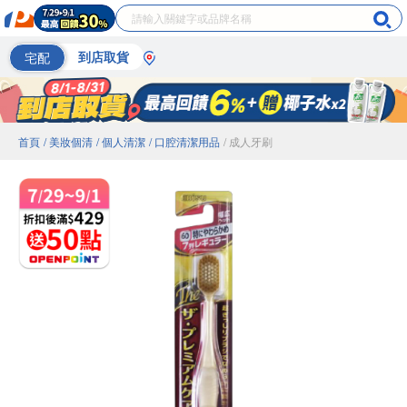
宅配
到店取貨
首頁
/ 美妝個清
/ 個人清潔
/ 口腔清潔用品
/ 成人牙刷