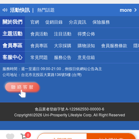
得獎公告
活動快訊
more
熱門話題
銀行優惠
關於我們
官網
促銷目錄
分店資訊
保險服務
偏遠地區配送
詐騙網頁！請小心！
主題活動
會員活動
注目活動
得獎公佈
會員專區
會員專區
大宗採購
購物須知
會員服務條款
隱
客服中心
常見問題
服務公告
意見信箱
服務時間：
週一至週日 09:00-21:00，例假日依網站公告為主
公司地址：
台北市北投區大業路136號5樓 (台灣)
食品業者登錄字號 A-122662550-00000-6
Copyright©2026 Uni-Prosperity Lifestyle Corp. All Right Reserved
0