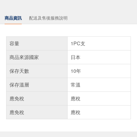
商品資訊
配送及售後服務說明
容量
1PC支
商品來源國家
日本
保存天數
10年
保存溫層
常溫
應免稅
應稅
應免稅
應稅
偏遠地區配送
詐騙網頁！請小心！