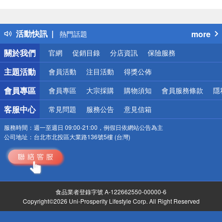
偏遠地區配送
詐騙網頁！請小心！
得獎公告
活動快訊
more
熱門話題
銀行優惠
關於我們
官網
促銷目錄
分店資訊
保險服務
偏遠地區配送
詐騙網頁！請小心！
主題活動
會員活動
注目活動
得獎公佈
會員專區
會員專區
大宗採購
購物須知
會員服務條款
隱
客服中心
常見問題
服務公告
意見信箱
服務時間：
週一至週日 09:00-21:00，例假日依網站公告為主
公司地址：
台北市北投區大業路136號5樓 (台灣)
食品業者登錄字號 A-122662550-00000-6
Copyright©2026 Uni-Prosperity Lifestyle Corp. All Right Reserved