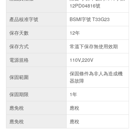
12PD04816號
產品核准字號
BSMI字號 T33G23
保存天數
12年
保存方式
常溫下保存無使用效期
電源規格
110V,220V
保固條件為非人為造成機
保固範圍
器故障
保固期限
1年
應免稅
應稅
應免稅
應稅