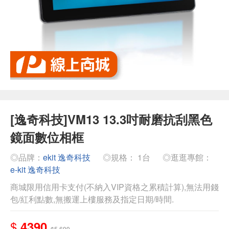
[逸奇科技]VM13 13.3吋耐磨抗刮黑色
鏡面數位相框
◎品牌：
ekit 逸奇科技
◎規格： 1台
◎逛逛專館：
e-kit 逸奇科技
商城限用信用卡支付(不納入VIP資格之累積計算),無法用錢
包/紅利點數,無搬運上樓服務及指定日期/時間.
$
4390
$5,699