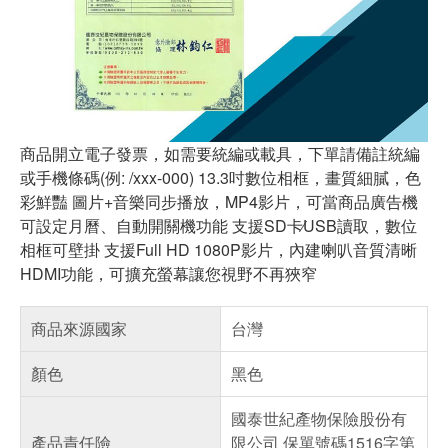
商品開立電子發票，如需要統編或載具，下單請備註統編
或手機條碼(例: /xxx-000) 13.3吋數位相框，畫質細膩，色
彩鮮豔 圖片+音樂同步播放，MP4影片，可當商品廣告機
可設定月曆、自動開關機功能 支援SD卡∕USB讀取，數位
相框可壁掛 支援Full HD 1080P影片，內建喇叭音質清晰
HDMI功能，可擴充螢幕讓您視野不再狹窄
商品來源國家
台灣
顏色
黑色
國泰世紀產物保險股份有
產品責任險
限公司 保單號碼1516字第