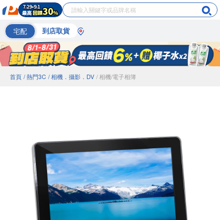
宅配
到店取貨
首頁
/ 熱門3C
/ 相機．攝影．DV
/ 相機/電子相簿