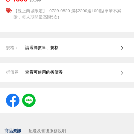
【線上商城限定】_0729-0820 滿$2200送100點(單筆不累
贈，每人期間最高贈5次)
規格：
請選擇數量、規格
折價券
查看可使用的折價券
商品資訊
配送及售後服務說明