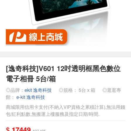
[逸奇科技]V601 12吋透明框黑色數位
電子相冊 5台/箱
◎品牌：
ekit 逸奇科技
◎規格： 5台 x 箱
◎逛逛專
館：
e-kit 逸奇科技
商城限用信用卡支付(不納入VIP資格之累積計算),無法用錢
包/紅利點數,無搬運上樓服務及指定日期/時間.
$
17449
$27,495