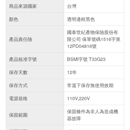
商品來源國家
台灣
顏色
透明邊框黑色
國泰世紀產物保險股份有
產品責任險
限公司 保單號碼1516字第
12PD04816號
產品核准字號
BSMI字號 T33G23
保存天數
12年
保存方式
常溫下保存無使用效期
電源規格
110V,220V
保固條件為非人為造成機
保固範圍
器故障