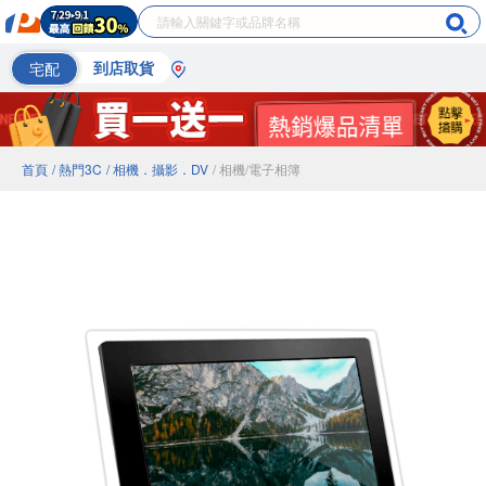
宅配
到店取貨
首頁
/ 熱門3C
/ 相機．攝影．DV
/ 相機/電子相簿