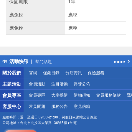
保固期限
1年
應免稅
應稅
應免稅
應稅
偏遠地區配送
詐騙網頁！請小心！
得獎公告
活動快訊
more
熱門話題
銀行優惠
關於我們
官網
促銷目錄
分店資訊
保險服務
偏遠地區配送
詐騙網頁！請小心！
主題活動
會員活動
注目活動
得獎公佈
會員專區
會員專區
大宗採購
購物須知
會員服務條款
隱
客服中心
常見問題
服務公告
意見信箱
服務時間：
週一至週日 09:00-21:00，例假日依網站公告為主
公司地址：
台北市北投區大業路136號5樓 (台灣)