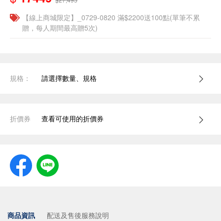
【線上商城限定】_0729-0820 滿$2200送100點(單筆不累
贈，每人期間最高贈5次)
規格：
請選擇數量、規格
折價券
查看可使用的折價券
商品資訊
配送及售後服務說明