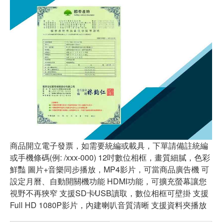
商品開立電子發票，如需要統編或載具，下單請備註統編
或手機條碼(例: /xxx-000) 12吋數位相框，畫質細膩，色彩
鮮豔 圖片+音樂同步播放，MP4影片，可當商品廣告機 可
設定月曆、自動開關機功能 HDMI功能，可擴充螢幕讓您
視野不再狹窄 支援SD卡∕USB讀取，數位相框可壁掛 支援
Full HD 1080P影片，內建喇叭音質清晰 支援資料夾播放