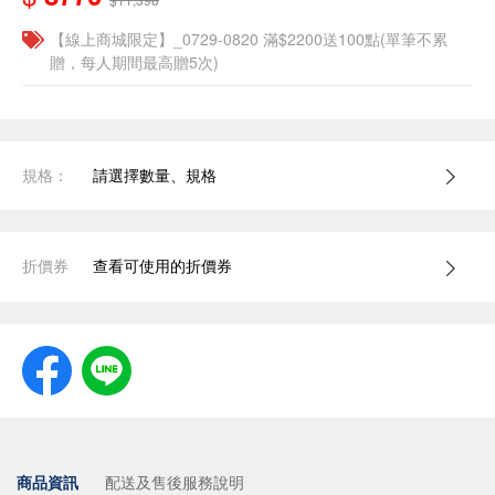
【線上商城限定】_0729-0820 滿$2200送100點(單筆不累
贈，每人期間最高贈5次)
規格：
請選擇數量、規格
折價券
查看可使用的折價券
商品資訊
配送及售後服務說明