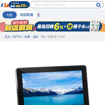
宅配
到店取貨
首頁
/ 熱門3C
/ 相機．攝影．DV
/ 相機/電子相簿