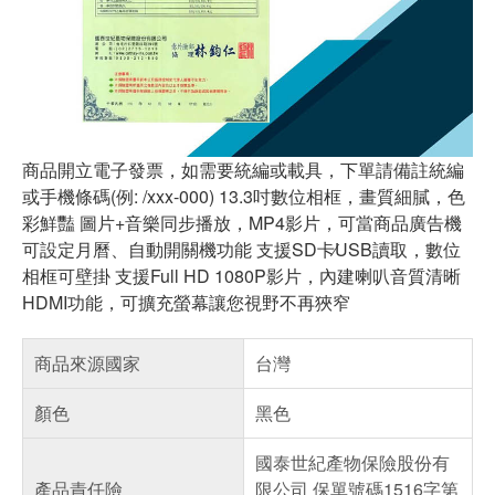
商品開立電子發票，如需要統編或載具，下單請備註統編
或手機條碼(例: /xxx-000) 13.3吋數位相框，畫質細膩，色
彩鮮豔 圖片+音樂同步播放，MP4影片，可當商品廣告機
可設定月曆、自動開關機功能 支援SD卡∕USB讀取，數位
相框可壁掛 支援Full HD 1080P影片，內建喇叭音質清晰
HDMI功能，可擴充螢幕讓您視野不再狹窄
商品來源國家
台灣
顏色
黑色
國泰世紀產物保險股份有
產品責任險
限公司 保單號碼1516字第