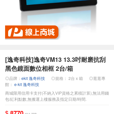
[逸奇科技]逸奇VM13 13.3吋耐磨抗刮
黑色鏡面數位相框 2台/箱
◎品牌：
ekit 逸奇科技
◎規格： 2台 x 箱
◎逛逛專
館：
e-kit 逸奇科技
商城限用信用卡支付(不納入VIP資格之累積計算),無法用錢
包/紅利點數,無搬運上樓服務及指定日期/時間.
$
8770
$11,398