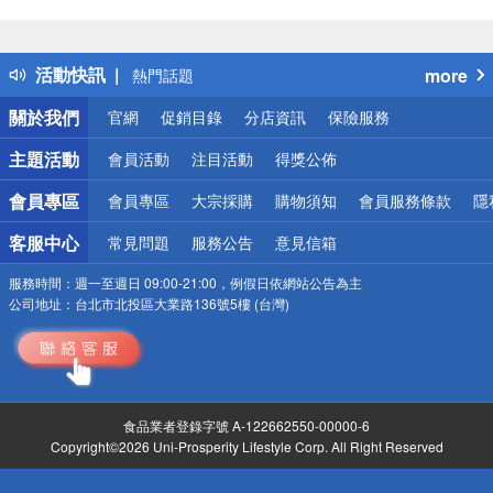
偏遠地區配送
詐騙網頁！請小心！
得獎公告
活動快訊
more
熱門話題
銀行優惠
關於我們
官網
促銷目錄
分店資訊
保險服務
偏遠地區配送
詐騙網頁！請小心！
主題活動
會員活動
注目活動
得獎公佈
會員專區
會員專區
大宗採購
購物須知
會員服務條款
隱
客服中心
常見問題
服務公告
意見信箱
服務時間：
週一至週日 09:00-21:00，例假日依網站公告為主
公司地址：
台北市北投區大業路136號5樓 (台灣)
食品業者登錄字號 A-122662550-00000-6
Copyright©2026 Uni-Prosperity Lifestyle Corp. All Right Reserved