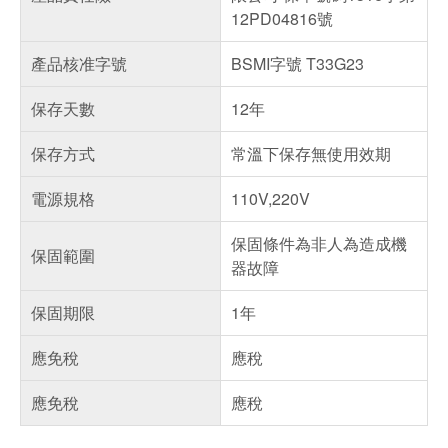
12PD04816號
產品核准字號
BSMI字號 T33G23
保存天數
12年
保存方式
常溫下保存無使用效期
電源規格
110V,220V
保固條件為非人為造成機
保固範圍
器故障
保固期限
1年
應免稅
應稅
應免稅
應稅