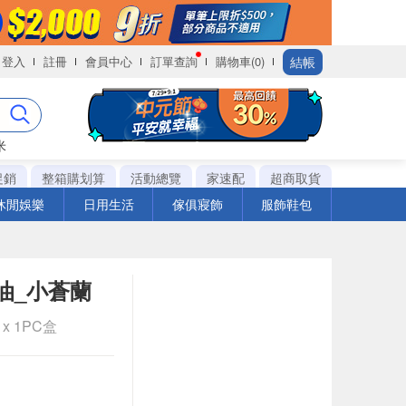
結帳
登入
註冊
會員中心
訂單查詢
購物車(0)
米
促銷
整箱購划算
活動總覽
家速配
超商取貨
休閒娛樂
日用生活
傢俱寢飾
服飾鞋包
髮油_小蒼蘭
 x 1PC盒