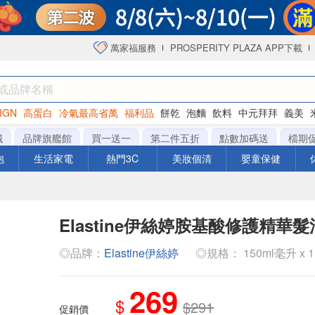
萬家福服務
PROSPERITY PLAZA APP下載
IGN
高蛋白
冷氣最高省萬
福利品
餅乾
泡麵
飲料
中元拜拜
義美
洋芋片
城
品牌旗艦館
買一送一
第二件五折
點數加碼送
檔期
泡
生活家電
熱門3C
美妝個清
嬰童保健
Elastine伊絲婷胺基酸修護精華
◎品牌：
Elastine伊絲婷
◎規格： 150ml毫升 x 1
269
$
$291
促銷價