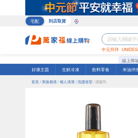
宅配
到店取貨
中元拜拜
UNIDES
巧克力
罐頭
海苔
線上商
好康主題
生鮮冷凍
飲料零食
米油沖
首頁
/ 美妝個清
/ 個人清潔
/ 洗護造型
/ 護髮乳