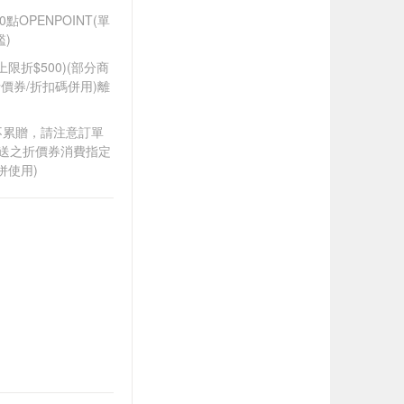
OPENPOINT(單
)
筆上限折$500)(部分商
價券/折扣碼併用)離
筆不累贈，請注意訂單
贈送之折價券消費指定
併使用)