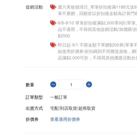
促銷活動
週六美妝個清日_單筆折扣後滿1188元送80點
筆不累贈，回饋皆以折扣後金額為計算門檻
8/8-8/10 單筆折扣後滿$2,000享9折(單
品不適用，不得與其他促銷活動/加價購/折
$2000
即日起-9/1 不限金額下單贈$200券(單
如使用折價券/折扣碼則不符贈送資格，
品滿$2,000可折，不得與其他優惠活動合
數量
訂單類型
一般訂單
出貨方式
宅配/到店取貨/超商取貨
折價券
查看適用折價券