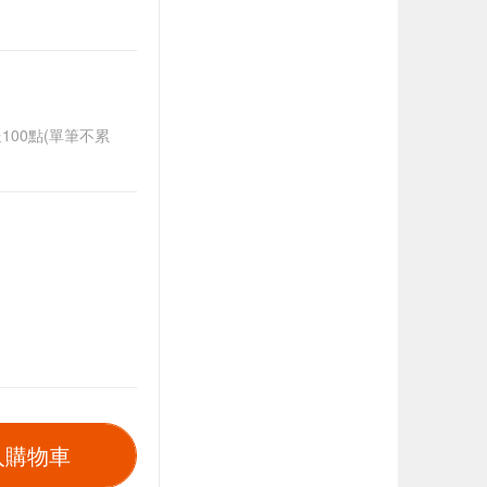
送100點(單筆不累
入購物車