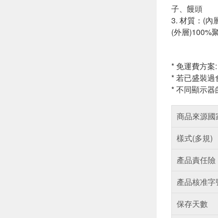
子、饅頭
3. 材質：(內
(外層)100%
* 免運費方案
* 若已盛裝
* 不同顯示
商品來源國
樣式(多規)
產品責任險
產品核准字
保存天數