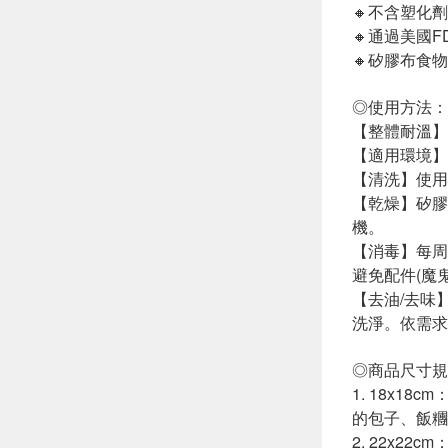
🔸不含塑化
🔸通過美國
🔸矽膠布食
◎使用方法：
【整體耐溫】-2
【適用環境】
【清洗】使用
【乾燥】矽膠
機。
【消毒】每周
避免配件(魔
【去油/去味
洗淨。依需求
◎商品尺寸規
1. 18x
的包子、飯糰
2. 22x2