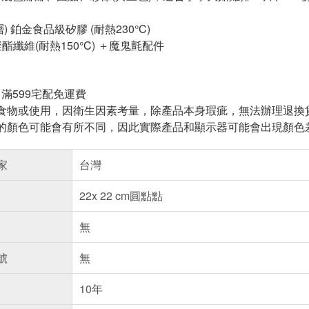
層) 鉑金食品級矽膠 (耐熱230°C)
聚酯纖維(耐熱150°C) ＋魔鬼氈配件
: 滿599宅配免運費
過食物或使用，因衛生因素考量，除產品本身瑕疵，無法辦理退換
器的顏色可能會有所不同，因此實際產品和顯示器可能會出現顏色
家
台灣
22x 22 cm圓點點
無
號
無
10年