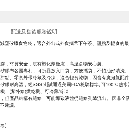
配送及售後服務說明
減塑矽膠食物袋，適合外出或外食攜帶下午茶、甜點及輕食的最
是塑膠，材質安全，沒有塑化劑疑慮，高溫食物安心裝。
造，矽膠布各國專利，可折疊放入口袋，方便攜袋，不怕油好清洗
餐、甜點、零食外帶冷藏及冷凍，適合輕食乾物，因含有魔鬼氈配
級矽膠耐高溫，經SGS 測試通過美國FDA檢驗標準, 可100°C
碗機、(紫外線)烘乾機、可冷藏/冷凍
防水，但產品結構有縫線，可能導致液體從縫線孔隙流出。 因非
不建議。
毒】