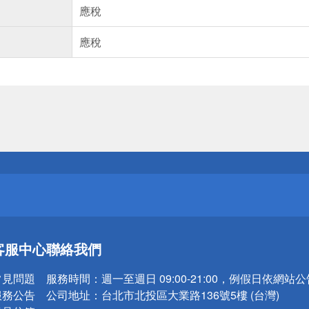
應稅
應稅
送
請小心！
送
客服中心
聯絡我們
請小心！
常見問題
服務時間：
週一至週日 09:00-21:00，例假日依網站
服務公告
公司地址：
台北市北投區大業路136號5樓 (台灣)