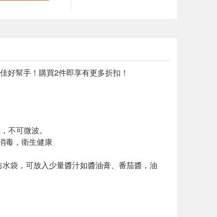
佳好幫手！購買2件即享有更多折扣！
。
件，不可微波。
熱水消毒，衛生健康
全防水袋，可放入少量醬汁如醬油膏、番茄醬，油