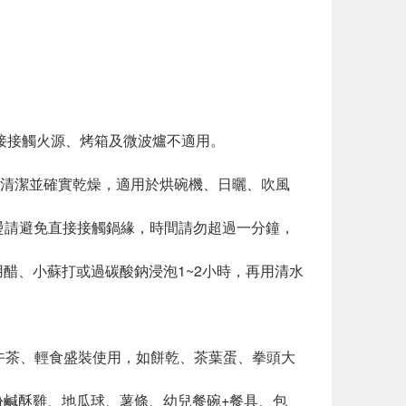
接接觸火源、烤箱及微波爐不適用。
清潔並確實乾燥，適用於烘碗機、日曬、吹風
川燙請避免直接接觸鍋緣，時間請勿超過一分鐘，
醋、小蘇打或過碳酸鈉浸泡1~2小時，再用清水
餐、下午茶、輕食盛裝使用，如餅乾、茶葉蛋、拳頭大
1-2份鹹酥雞、地瓜球、薯條、幼兒餐碗+餐具、包