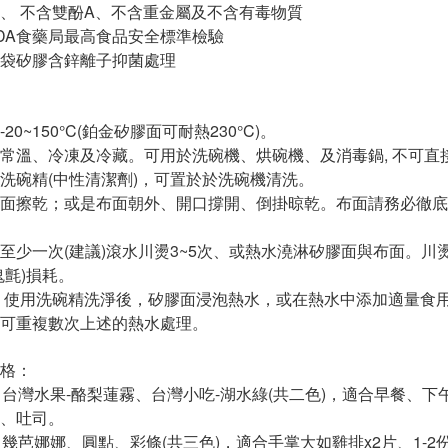
劑、 不含雙酚A、不含重金屬及不含有毒物質
FDA食藥局最高食品安全標準檢驗
物袋矽膠含鋅離子抑菌處理
0~150°C(鉑金矽膠面可耐熱230°C)。
常溫、冷凍及冷藏。可用於洗碗機、烘碗機、及消毒鍋, 不可直
洗碗精(中性清潔劑)，可置於於洗碗機清洗。
面擦乾；或是布面朝外、開口撐開、倒掛晾乾。布面請務必徹底
至少一次(建議)滾水川燙3~5次、或熱水澆淋矽膠面與布面。
鬼氈)損耗。
】使用洗碗精洗淨後，矽膠面浸泡熱水，或在熱水中添加適量食用
可重複數次上述的熱水處理。
格：
18cm：台灣水果-酪梨蓮霧、台灣小吃-湖水綠(共二色)，適合早
、吐司。
2cm：幾芭娜娜、圓點、彩條(共三色)，適合手掌大如雞排x2片、