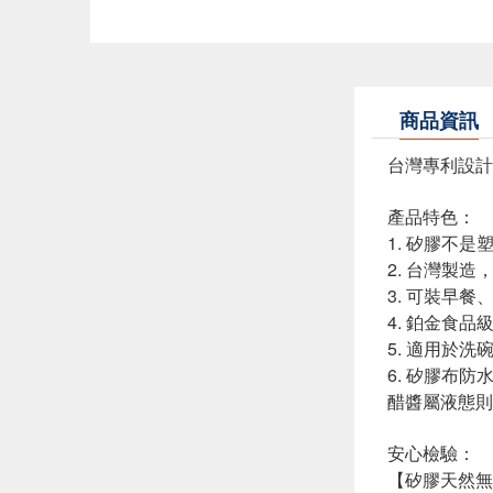
商品資訊
台灣專利設計
產品特色：
1. 矽膠不
2. 台灣製
3. 可裝早
4. 鉑金食品
5. 適用於洗
6. 矽膠布
醋醬屬液態則
安心檢驗：
【矽膠天然無