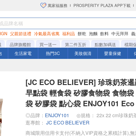
萬家福服務
PROSPERITY PLAZA APP下載
IGN
父親節送禮
冷氣最高省萬
福利品
餅乾
泡麵
飲料
中元拜拜
義
洋芋片
城
品牌旗艦館
買一送一
第二件五折
點數加碼送
檔期
泡
生活家電
熱門3C
美妝個清
嬰童保健
[JC ECO BELIEVER] 珍珠奶
早點袋 輕食袋 矽膠食物袋 食物袋
袋 矽膠袋 點心袋 ENJOY101 Eco B
◎品牌：
ENJOY101
◎規格： 22x 22 cm珍珠
逛專館：
JC ECO BELIEVER
商城限用信用卡支付(不納入VIP資格之累積計算),無