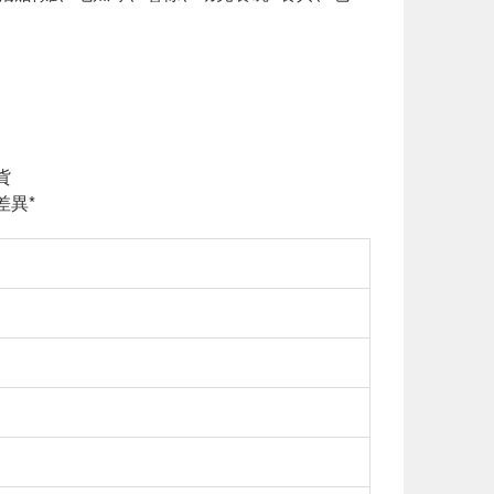
貨
差異*