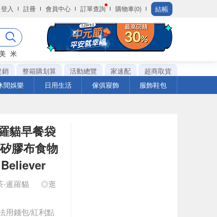
結帳
登入
註冊
會員中心
訂單查詢
購物車(0)
美
米
促銷
整箱購划算
活動總覽
家速配
超商取貨
休閒娛樂
日用生活
傢俱寢飾
服飾鞋包
茶暹羅貓早餐袋
 矽膠布食物
eliever
奶茶-暹羅貓
◎逛
法用錢包/紅利點