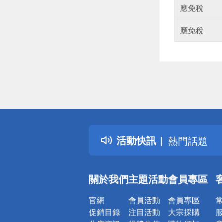
應免稅
應免稅
偏遠地區配
詐騙網頁！
得獎公告
活動快訊
熱門話題
銀行優惠
偏遠地區配
關於我們
主題活動
會員專區
詐騙網頁！
官網
會員活動
會員專區
促銷目錄
注目活動
大宗採購