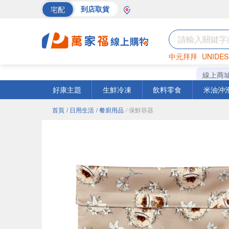
宅配
到店取貨
中元拜拜
UNIDES
巧克力
罐頭
海苔
線上商
好康主題
生鮮冷凍
飲料零食
米油沖
首頁
/ 日用生活
/ 餐廚用品
/ 保鮮容器