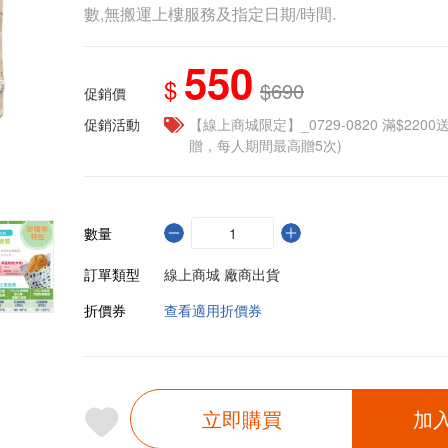
數,無搬運上樓服務及指定日期/時間.
550
$
$690
促銷價
促銷活動
【線上商城限定】_0729-0820 滿$2200
贈，每人期間最高贈5次)
數量
訂單類型
線上商城 廠商出貨
折價券
查看適用折價券
立即購買
加