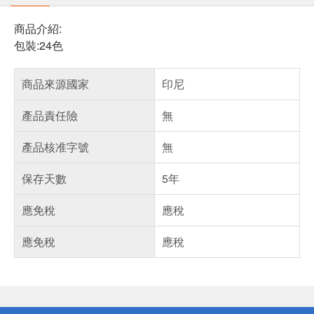
商品介紹:
包裝:24色
商品來源國家
印尼
產品責任險
無
產品核准字號
無
保存天數
5年
應免稅
應稅
應免稅
應稅
偏遠地區配送
詐騙網頁！請小心！
得獎公告