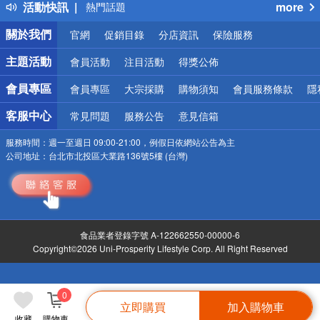
活動快訊
more
熱門話題
銀行優惠
關於我們
官網
促銷目錄
分店資訊
保險服務
偏遠地區配送
詐騙網頁！請小心！
主題活動
會員活動
注目活動
得獎公佈
會員專區
會員專區
大宗採購
購物須知
會員服務條款
隱
客服中心
常見問題
服務公告
意見信箱
服務時間：
週一至週日 09:00-21:00，例假日依網站公告為主
公司地址：
台北市北投區大業路136號5樓 (台灣)
食品業者登錄字號 A-122662550-00000-6
Copyright©2026 Uni-Prosperity Lifestyle Corp. All Right Reserved
0
立即購買
加入購物車
收藏
購物車