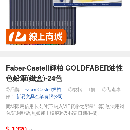
Faber-Castell輝柏 GOLDFABER油性
色鉛筆(鐵盒)-24色
◎品牌：
Faber-Castell輝柏
◎規格： 1個
◎逛逛專
館：
新易文具企業有限公司
商城限用信用卡支付(不納入VIP資格之累積計算),無法用錢
包/紅利點數,無搬運上樓服務及指定日期/時間.
$
1320
$1,650