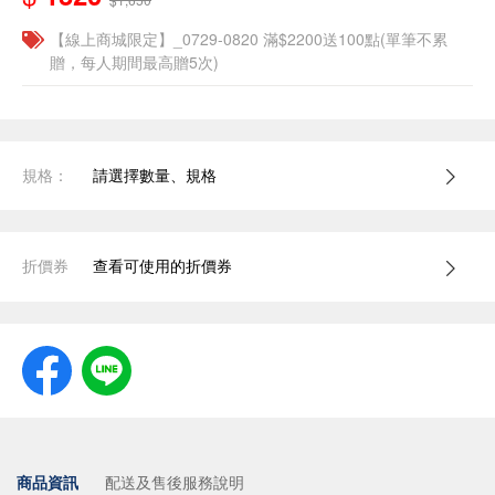
【線上商城限定】_0729-0820 滿$2200送100點(單筆不累
贈，每人期間最高贈5次)
規格：
請選擇數量、規格
折價券
查看可使用的折價券
商品資訊
配送及售後服務說明