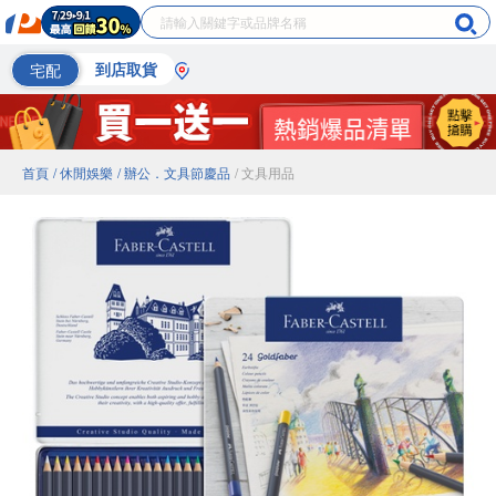
宅配
到店取貨
首頁
/ 休閒娛樂
/ 辦公．文具節慶品
/ 文具用品