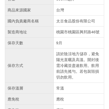
商品來源國家
台灣
國內負責廠商名稱
太古食品股份有限公司
製造商地址
桃園市桃園區興邦路46號
保存天數
9月
請於陰涼地方儲存，避免
陽光直曬及高溫。開封後
保存方式
需冷藏並盡速飲用。飲用
前請先搖勻。若包裝毀損
切勿飲用。
保存溫層
常溫
應免稅
應稅