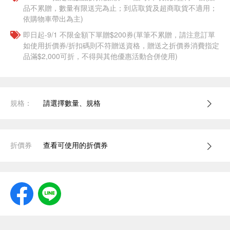
品不累贈，數量有限送完為止；到店取貨及超商取貨不適用；
依購物車帶出為主)
即日起-9/1 不限金額下單贈$200券(單筆不累贈，請注意訂單
如使用折價券/折扣碼則不符贈送資格，贈送之折價券消費指定
品滿$2,000可折，不得與其他優惠活動合併使用)
規格：
請選擇數量、規格
折價券
查看可使用的折價券