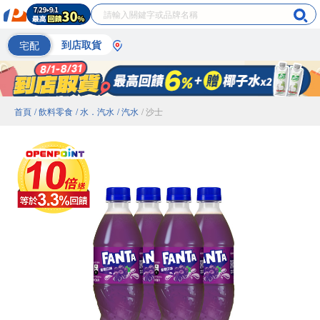
宅配
到店取貨
首頁
/ 飲料零食
/ 水．汽水
/ 汽水
/ 沙士