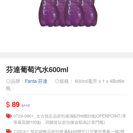
芬達葡萄汽水600ml
◎品牌：
Fanta 芬達
◎規格： 600ml毫升 x 1 x 4Bottle
瓶
$
89
$112
0729-0901_太古指定品折扣後滿$299贈20點OPENPOINT(單
筆最高贈100點，回饋皆以折扣後金額為計算門檻)
7/29-9/1 指定碳酸品折扣後滿$499贈可口可樂折疊椅一個(贈