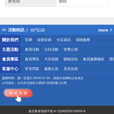
應免稅
應稅
偏遠地區配送
詐騙網頁！請小心！
得獎公告
活動快訊
more
熱門話題
銀行優惠
關於我們
官網
促銷目錄
分店資訊
保險服務
偏遠地區配送
詐騙網頁！請小心！
主題活動
會員活動
注目活動
得獎公佈
會員專區
會員專區
大宗採購
購物須知
會員服務條款
隱
客服中心
常見問題
服務公告
意見信箱
服務時間：
週一至週日 09:00-21:00，例假日依網站公告為主
公司地址：
台北市北投區大業路136號5樓 (台灣)
食品業者登錄字號 A-122662550-00000-6