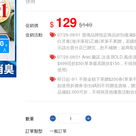
併用
129
$
$149
促銷價
促銷活動
07/29-09/01 寶僑品牌指定商品折扣後滿$5
白牙膏(海洋薄荷)乙條(單筆不累贈，若
示該出貨分店已贈完，恕不補贈；超商取貨
07/29-09/01 Ariel.蘭諾.汰漬.BOL
$499現折$50(單筆最高限折$150，不
使用)
即日起-9/1 不限金額下單贈$200券(單
如使用折價券/折扣碼則不符贈送資格，
品滿$2,000可折，不得與其他優惠活動合
數量
訂單類型
一般訂單