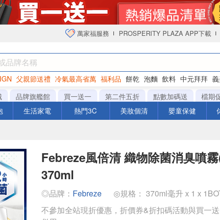
萬家福服務
PROSPERITY PLAZA APP下載
IGN
父親節送禮
冷氣最高省萬
福利品
餅乾
泡麵
飲料
中元拜拜
義
衛生紙
城
品牌旗艦館
買一送一
第二件五折
點數加碼送
檔期
泡
生活家電
熱門3C
美妝個清
嬰童保健
Febreze風倍清 織物除菌消臭噴霧
370ml
◎品牌：
Febreze
◎規格： 370ml毫升 x 1 x 1B
不參加全站現折優惠，折價券&折扣碼活動與買一