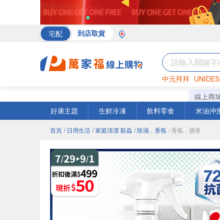
宅配
到店取貨
中元拜拜
UNIDES
海苔
巧克力
罐頭
線上商
好康主題
生鮮冷凍
飲料零食
米油沖
首頁
/ 日用生活
/ 家庭清潔 殺蟲
/ 除濕．香氛
/ 香氛．擴香