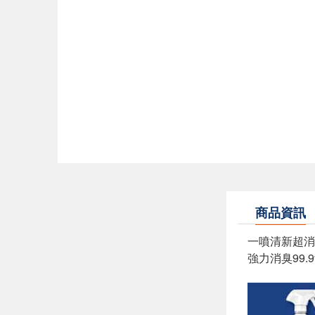
商品資訊
一噴清新超消
強力消臭99.