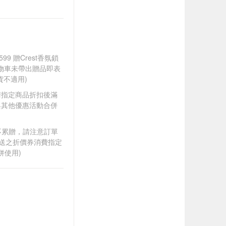
99 贈Crest香氛鎖
購物車未帶出贈品即表
不適用)
D.風倍清指定商品折扣後滿
得與其他優惠活動合併
筆不累贈，請注意訂單
贈送之折價券消費指定
併使用)