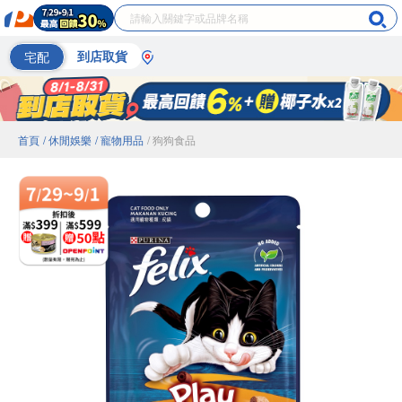
宅配
到店取貨
首頁
/ 休閒娛樂
/ 寵物用品
/ 狗狗食品