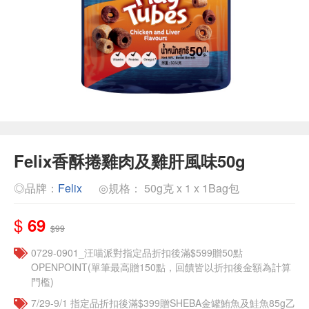
Felix香酥捲雞肉及雞肝風味50g
◎品牌：
Felix
◎規格： 50g克 x 1 x 1Bag包
$
69
$99
0729-0901_汪喵派對指定品折扣後滿$599贈50點
OPENPOINT(單筆最高贈150點，回饋皆以折扣後金額為計算
門檻)
7/29-9/1 指定品折扣後滿$399贈SHEBA金罐鮪魚及鮭魚85g乙