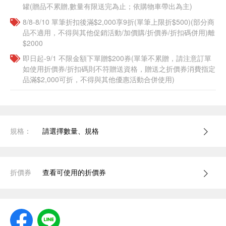
罐(贈品不累贈,數量有限送完為止；依購物車帶出為主)
8/8-8/10 單筆折扣後滿$2,000享9折(單筆上限折$500)(部分商
品不適用，不得與其他促銷活動/加價購/折價券/折扣碼併用)離
$2000
即日起-9/1 不限金額下單贈$200券(單筆不累贈，請注意訂單
如使用折價券/折扣碼則不符贈送資格，贈送之折價券消費指定
品滿$2,000可折，不得與其他優惠活動合併使用)
規格：
請選擇數量、規格
折價券
查看可使用的折價券