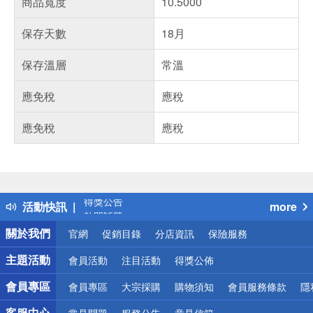
商品寬度
10.5000
保存天數
18月
保存溫層
常溫
應免稅
應稅
應免稅
應稅
偏遠地區配送
詐騙網頁！請小心！
得獎公告
活動快訊
more
熱門話題
銀行優惠
關於我們
官網
促銷目錄
分店資訊
保險服務
偏遠地區配送
詐騙網頁！請小心！
主題活動
會員活動
注目活動
得獎公佈
會員專區
會員專區
大宗採購
購物須知
會員服務條款
隱
客服中心
常見問題
服務公告
意見信箱