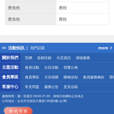
應免稅
應稅
應免稅
應稅
偏遠地區配送
詐騙網頁！請小心！
得獎公告
活動快訊
more
熱門話題
銀行優惠
關於我們
官網
促銷目錄
分店資訊
保險服務
偏遠地區配送
詐騙網頁！請小心！
主題活動
會員活動
注目活動
得獎公佈
會員專區
會員專區
大宗採購
購物須知
會員服務條款
隱
客服中心
常見問題
服務公告
意見信箱
服務時間：
週一至週日 09:00-21:00，例假日依網站公告為主
公司地址：
台北市北投區大業路136號5樓 (台灣)