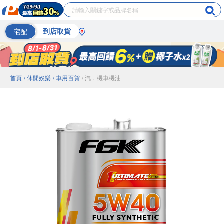
宅配
到店取貨
首頁
/ 休閒娛樂
/ 車用百貨
/ 汽．機車機油