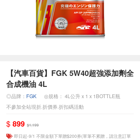
【汽車百貨】FGK 5W40超強添加劑全
合成機油 4L
◎品牌：
FGK
◎規格： 4L公升 x 1 x 1BOTTLE瓶
不參加全站現折.折價券.折扣碼活動
$
899
$1,199
即日起-9/1 不限金額下單贈$200券(單筆不累贈，請注意訂單