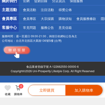
關於我們
官網
促銷目錄
分店資訊
保險服務
偏遠地區配送
詐騙網頁！請小心！
主題活動
會員活動
注目活動
得獎公佈
會員專區
會員專區
大宗採購
購物須知
會員服務條款
隱
客服中心
常見問題
服務公告
意見信箱
服務時間：
週一至週日 09:00-21:00，例假日依網站公告為主
公司地址：
台北市北投區大業路136號5樓 (台灣)
食品業者登錄字號 A-122662550-00000-6
Copyright©2026 Uni-Prosperity Lifestyle Corp. All Right Reserved
0
立即購買
加入購物車
收藏
購物車