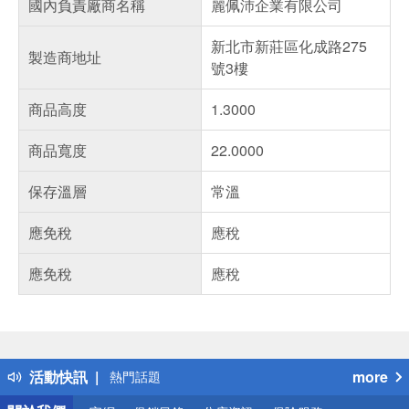
國內負責廠商名稱
麗佩沛企業有限公司
新北市新莊區化成路275
製造商地址
號3樓
商品高度
1.3000
商品寬度
22.0000
保存溫層
常溫
應免稅
應稅
應免稅
應稅
偏遠地區配送
詐騙網頁！請小心！
得獎公告
活動快訊
more
熱門話題
銀行優惠