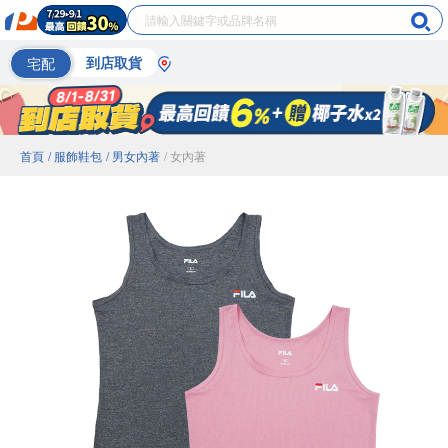
宅配
到店取貨
首頁
/ 服飾鞋包
/ 男女內著
/ 女內著