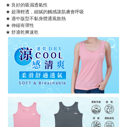
★ 良好的吸濕透氣性
★ 超薄輕透，細膩的觸感讓肌膚會呼吸
★ 適中版型不黏身體通風散熱
★ 伸縮有彈性
★ 舒適乾爽速乾