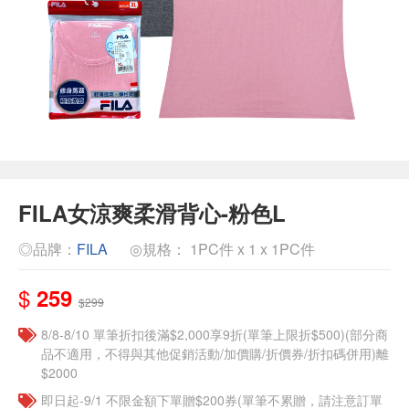
FILA女涼爽柔滑背心-粉色L
◎品牌：
FILA
◎規格： 1PC件 x 1 x 1PC件
$
259
$299
8/8-8/10 單筆折扣後滿$2,000享9折(單筆上限折$500)(部分商
品不適用，不得與其他促銷活動/加價購/折價券/折扣碼併用)離
$2000
即日起-9/1 不限金額下單贈$200券(單筆不累贈，請注意訂單