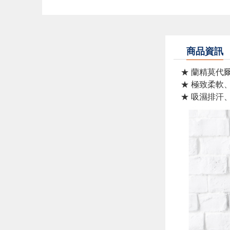
商品資訊
★ 蘭精莫代
★ 極致柔軟
★ 吸濕排汗