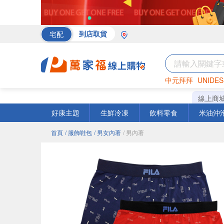
宅配
到店取貨
中元拜拜
UNIDES
海苔
巧克力
罐頭
線上商
好康主題
生鮮冷凍
飲料零食
米油沖
首頁
/ 服飾鞋包
/ 男女內著
/ 男內著