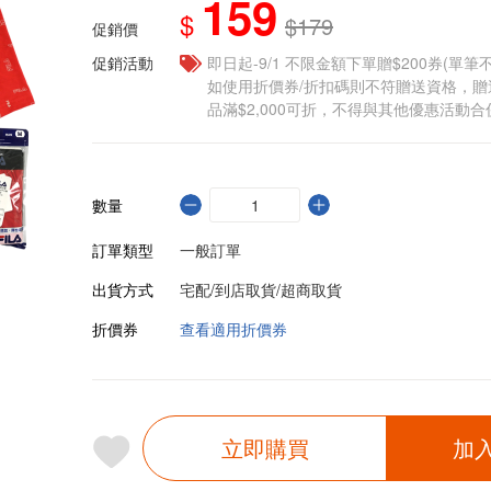
159
$
$179
促銷價
促銷活動
即日起-9/1 不限金額下單贈$200券(單
如使用折價券/折扣碼則不符贈送資格，
品滿$2,000可折，不得與其他優惠活動合
數量
訂單類型
一般訂單
出貨方式
宅配/到店取貨/超商取貨
折價券
查看適用折價券
立即購買
加