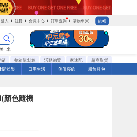
結帳
登入
註冊
會員中心
訂單查詢
購物車(0)
美
米
促銷
整箱購划算
活動總覽
家速配
超商取貨
休閒娛樂
日用生活
傢俱寢飾
服飾鞋包
M(顏色隨機