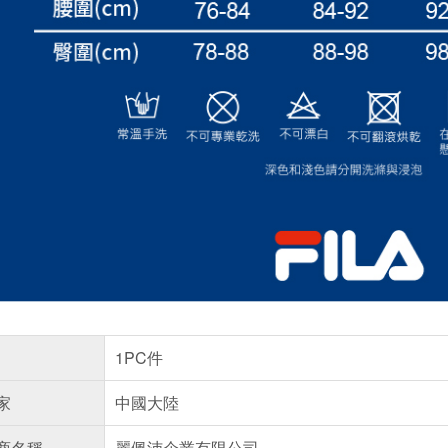
1PC件
家
中國大陸
商名稱
麗佩沛企業有限公司