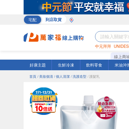
宅配
到店取貨
中元拜拜
UNIDES
巧克力
罐頭
咖啡
線上商
好康主題
生鮮冷凍
飲料零食
米油沖
首頁
/ 美妝個清
/ 個人清潔
/ 洗護造型
/ 護髮乳