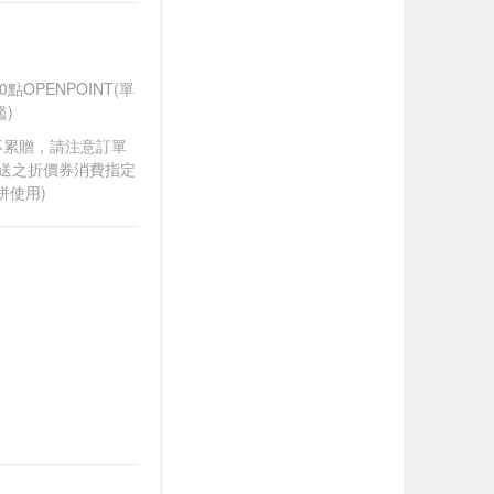
OPENPOINT(單
)
筆不累贈，請注意訂單
贈送之折價券消費指定
併使用)