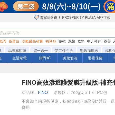
萬家福服務
PROSPERITY PLAZA APP下載
IGN
高蛋白
冷氣最高省萬
福利品
餅乾
泡麵
飲料
中元拜拜
義美
海苔
城
品牌旗艦館
買一送一
第二件五折
點數加碼送
檔期
泡
生活家電
熱門3C
美妝個清
嬰童保健
FINO高效滲透護髮膜升級版-補充
◎品牌：
FINO
◎規格： 700g克 x 1 x 1PC包
不參加全站現折優惠，折價券&折扣碼活動與買一
併用