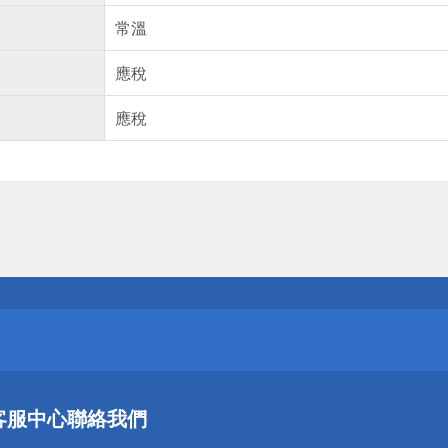
常溫
應稅
應稅
送
請小心！
送
客服中心
聯絡我們
請小心！