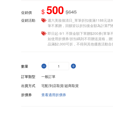
500
$
$645
促銷價
促銷活動
週六美妝個清日_單筆折扣後滿1188元送80點
筆不累贈，回饋皆以折扣後金額為計算門檻
即日起-9/1 不限金額下單贈$200券(單
如使用折價券/折扣碼則不符贈送資格，
品滿$2,000可折，不得與其他優惠活動合
數量
訂單類型
一般訂單
出貨方式
宅配/到店取貨/超商取貨
折價券
查看適用折價券