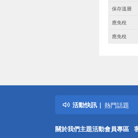
保存溫層
應免稅
應免稅
偏遠地區配
詐騙網頁！
得獎公告
活動快訊
熱門話題
銀行優惠
偏遠地區配
關於我們
主題活動
會員專區
詐騙網頁！