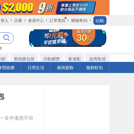
結帳
登入
註冊
會員中心
訂單查詢
購物車(0)
米
促銷
整箱購划算
活動總覽
家速配
超商取貨
休閒娛樂
日用生活
傢俱寢飾
服飾鞋包
包
送一多件優惠不得