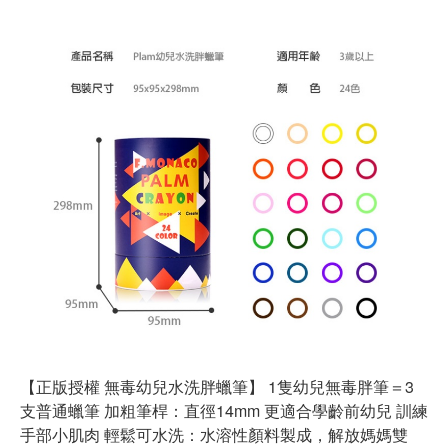
【正版授權 無毒幼兒水洗胖蠟筆】 1隻幼兒無毒胖筆＝3
支普通蠟筆 加粗筆桿：直徑14mm 更適合學齡前幼兒 訓練
手部小肌肉 輕鬆可水洗：水溶性顏料製成，解放媽媽雙