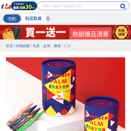
宅配
到店取貨
首頁
/ 休閒娛樂
/ 玩具．益智．書籍
/ 玩具