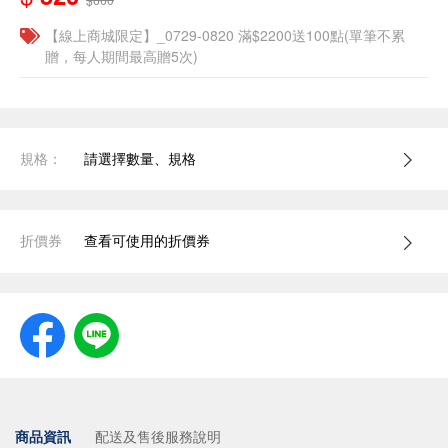
【線上商城限定】_0729-0820 滿$2200送100點(單筆不累
贈，每人期間最高贈5次)
規格：
請選擇數量、規格
折價券
查看可使用的折價券
商品資訊
配送及售後服務說明