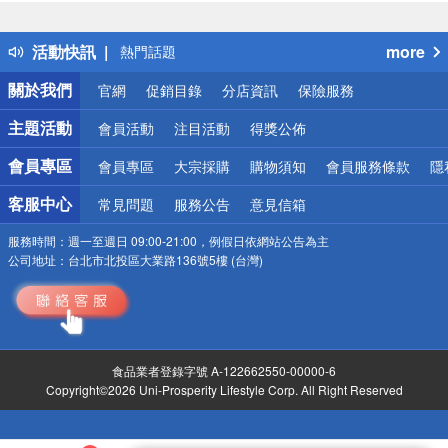
詐騙網頁！請小心！
得獎公告
活動快訊
more
熱門話題
銀行優惠
關於我們
官網
促銷目錄
分店資訊
保險服務
偏遠地區配送
詐騙網頁！請小心！
主題活動
會員活動
注目活動
得獎公佈
會員專區
會員專區
大宗採購
購物須知
會員服務條款
隱
客服中心
常見問題
服務公告
意見信箱
服務時間：
週一至週日 09:00-21:00，例假日依網站公告為主
公司地址：
台北市北投區大業路136號5樓 (台灣)
食品業者登錄字號 A-122662550-00000-6
Copyright©2026 Uni-Prosperity Lifestyle Corp. All Right Reserved