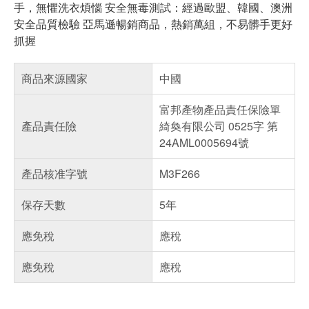
手，無懼洗衣煩惱 安全無毒測試：經過歐盟、韓國、澳洲
安全品質檢驗 亞馬遜暢銷商品，熱銷萬組，不易髒手更好
抓握
商品來源國家
中國
富邦產物產品責任保險單
產品責任險
綺奐有限公司 0525字 第
24AML0005694號
產品核准字號
M3F266
保存天數
5年
應免稅
應稅
應免稅
應稅
偏遠地區配送