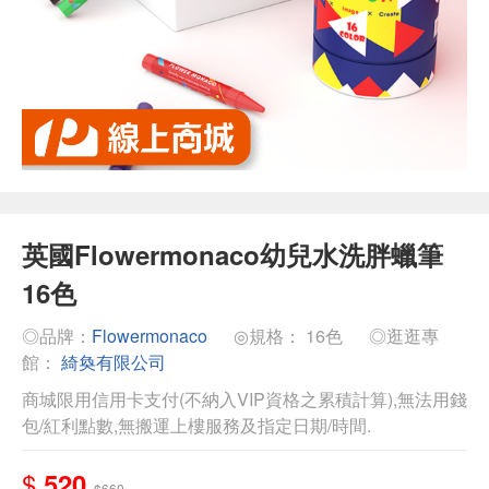
英國Flowermonaco幼兒水洗胖蠟筆
16色
◎品牌：
Flowermonaco
◎規格： 16色
◎逛逛專
館：
綺奐有限公司
商城限用信用卡支付(不納入VIP資格之累積計算),無法用錢
包/紅利點數,無搬運上樓服務及指定日期/時間.
$
520
$660