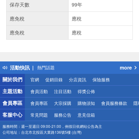
保存天數
99年
應免稅
應稅
應免稅
應稅
偏遠地區配送
詐騙網頁！請小心！
得獎公告
活動快訊
more
熱門話題
銀行優惠
關於我們
官網
促銷目錄
分店資訊
保險服務
偏遠地區配送
詐騙網頁！請小心！
主題活動
會員活動
注目活動
得獎公佈
會員專區
會員專區
大宗採購
購物須知
會員服務條款
隱
客服中心
常見問題
服務公告
意見信箱
服務時間：
週一至週日 09:00-21:00，例假日依網站公告為主
公司地址：
台北市北投區大業路136號5樓 (台灣)