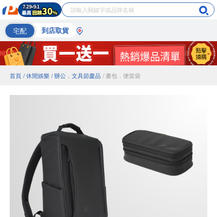
宅配
到店取貨
首頁
/ 休閒娛樂
/ 辦公．文具節慶品
/ 書包．便當袋