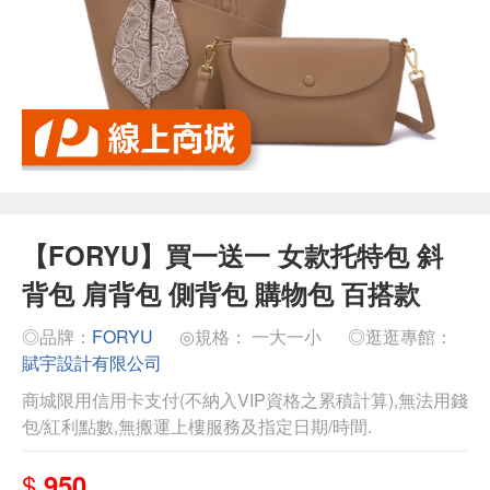
【FORYU】買一送一 女款托特包 斜
背包 肩背包 側背包 購物包 百搭款
◎品牌：
FORYU
◎規格： 一大一小
◎逛逛專館：
賦宇設計有限公司
商城限用信用卡支付(不納入VIP資格之累積計算),無法用錢
包/紅利點數,無搬運上樓服務及指定日期/時間.
$
950