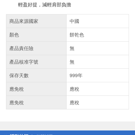
輕盈好提，減輕肩部負擔
商品來源國家
中國
顏色
餅乾色
產品責任險
無
產品核准字號
無
保存天數
999年
應免稅
應稅
應免稅
應稅
偏遠地區配送
詐騙網頁！請小心！
得獎公告