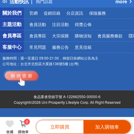
活動快訊
more
熱門話題
銀行優惠
關於我們
官網
促銷目錄
分店資訊
保險服務
偏遠地區配送
詐騙網頁！請小心！
主題活動
會員活動
注目活動
得獎公佈
會員專區
會員專區
大宗採購
購物須知
會員服務條款
隱
客服中心
常見問題
服務公告
意見信箱
服務時間：
週一至週日 09:00-21:00，例假日依網站公告為主
公司地址：
台北市北投區大業路136號5樓 (台灣)
食品業者登錄字號 A-122662550-00000-6
Copyright©2026 Uni-Prosperity Lifestyle Corp. All Right Reserved
0
立即購買
加入購物車
收藏
購物車