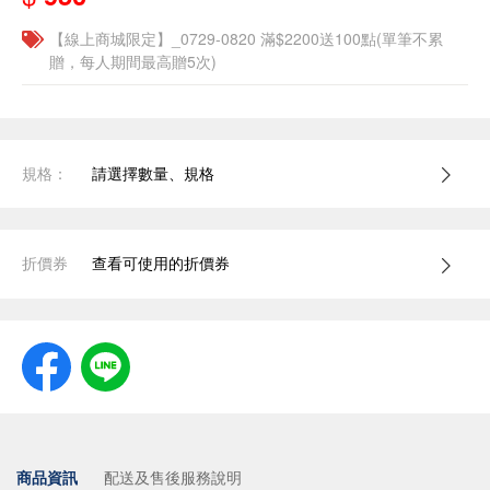
【線上商城限定】_0729-0820 滿$2200送100點(單筆不累
贈，每人期間最高贈5次)
規格：
請選擇數量、規格
折價券
查看可使用的折價券
商品資訊
配送及售後服務說明