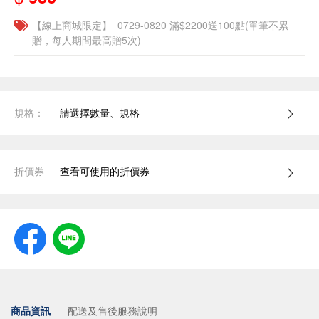
【線上商城限定】_0729-0820 滿$2200送100點(單筆不累
贈，每人期間最高贈5次)
規格：
請選擇數量、規格
折價券
查看可使用的折價券
商品資訊
配送及售後服務說明