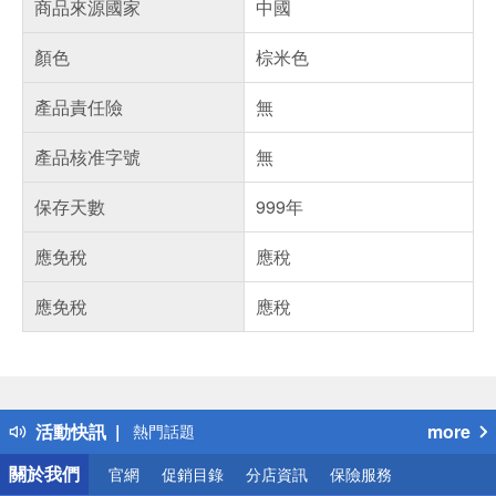
商品來源國家
中國
顏色
棕米色
產品責任險
無
產品核准字號
無
保存天數
999年
應免稅
應稅
應免稅
應稅
偏遠地區配送
詐騙網頁！請小心！
得獎公告
活動快訊
more
熱門話題
銀行優惠
關於我們
官網
促銷目錄
分店資訊
保險服務
偏遠地區配送