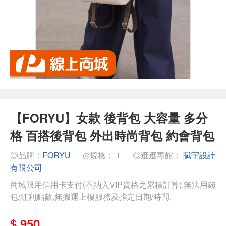
【FORYU】女款 後背包 大容量 多分
格 百搭後背包 外出時尚背包 約會背包
◎品牌：
FORYU
◎規格： 1
◎逛逛專館：
賦宇設計
有限公司
商城限用信用卡支付(不納入VIP資格之累積計算),無法用錢
包/紅利點數,無搬運上樓服務及指定日期/時間.
$
950