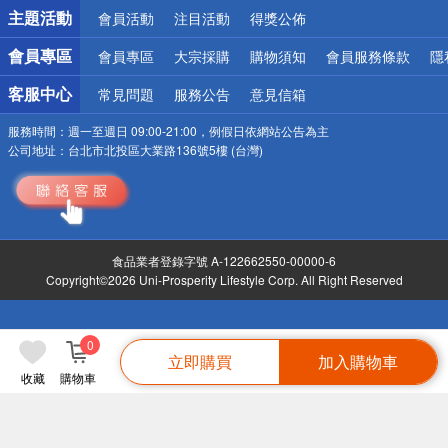
詐騙網頁！請小心！
主題活動
會員活動
注目活動
得獎公佈
會員專區
會員專區
大宗採購
購物須知
會員服務條款
隱
客服中心
常見問題
服務公告
意見信箱
服務時間：
週一至週日 09:00-21:00，例假日依網站公告為主
公司地址：
台北市北投區大業路136號5樓 (台灣)
食品業者登錄字號 A-122662550-00000-6
Copyright©2026 Uni-Prosperity Lifestyle Corp. All Right Reserved
0
立即購買
加入購物車
收藏
購物車