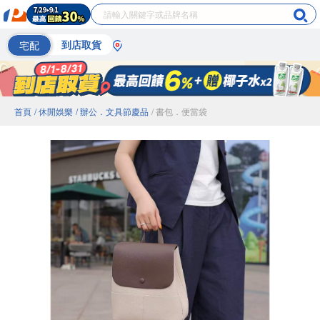
宅配
到店取貨
首頁
/ 休閒娛樂
/ 辦公．文具節慶品
/ 書包．便當袋