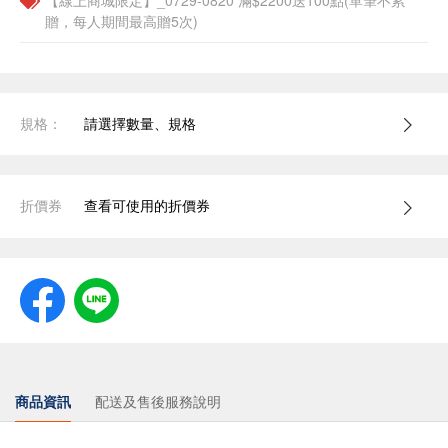
【線上商城限定】_0729-0820 滿$2200送100點(單筆不累
贈，每人期間最高贈5次)
規格：
請選擇數量、規格
折價券
查看可使用的折價券
商品資訊
配送及售後服務說明