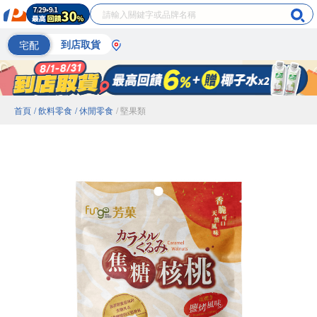
宅配
到店取貨
首頁
/ 飲料零食
/ 休閒零食
/ 堅果類