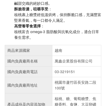
鹹甜交織的絕妙口感。
酥脆香濃，咀嚼享受
：
核桃裹上糖漿經低溫烘烤，保持酥脆口感，充滿豐富
堅果香氣，每一口都令人滿足。
高營養零食選擇
：
核桃富含 omega-3 脂肪酸與抗氧化成分，適合日常
養生需求。
商品來源國家
越南
國內負責廠商名稱
萬鑫企業股份有限公司
國內負責廠商電話
03-3219151
桃園市蘆竹區長安路二段
國內負責廠商地址
100號
核桃、糖、葡萄糖漿、焦
產品成份及內容添加物
糖香料、食鹽、大豆卵磷