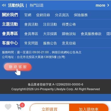
活動快訊
more
熱門話題
銀行優惠
關於我們
官網
促銷目錄
分店資訊
保險服務
偏遠地區配送
詐騙網頁！請小心！
主題活動
會員活動
注目活動
得獎公佈
會員專區
會員專區
大宗採購
購物須知
會員服務條款
隱
客服中心
常見問題
服務公告
意見信箱
服務時間：
週一至週日 09:00-21:00，例假日依網站公告為主
公司地址：
台北市北投區大業路136號5樓 (台灣)
食品業者登錄字號 A-122662550-00000-6
Copyright©2026 Uni-Prosperity Lifestyle Corp. All Right Reserved
0
立即購買
加入購物車