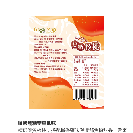
鹽烤焦糖雙重風味
：
精選優質核桃，搭配鹹香鹽味與濃郁焦糖甜香，帶來