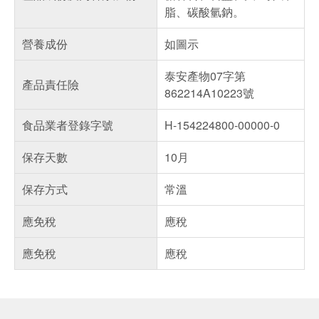
脂、碳酸氫鈉。
營養成份
如圖示
泰安產物07字第
產品責任險
862214A10223號
食品業者登錄字號
H-154224800-00000-0
保存天數
10月
保存方式
常溫
應免稅
應稅
應免稅
應稅
偏遠地區配送
詐騙網頁！請小心！
得獎公告