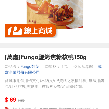
[萬鑫]Fungo鹽烤焦糖核桃150g
◎品牌：
Fungo芳菓
◎規格： 1包
◎逛逛專館：
萬
鑫企業股份有限公司
商城限用信用卡支付(不納入VIP資格之累積計算),無法用錢
包/紅利點數,無搬運上樓服務及指定日期/時間.
$
69
$159