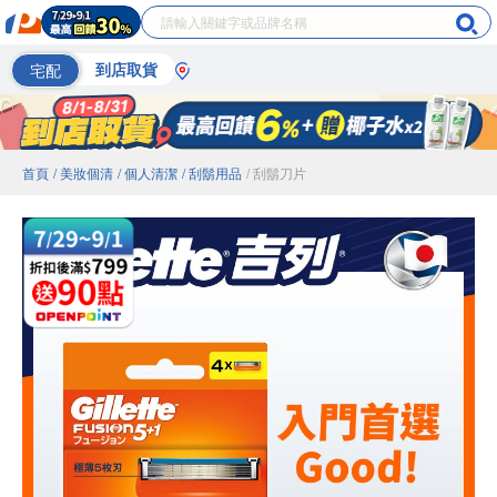
宅配
到店取貨
首頁
/ 美妝個清
/ 個人清潔
/ 刮鬍用品
/ 刮鬍刀片