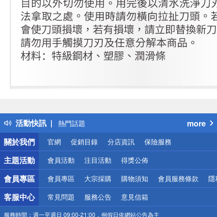
偏遠地區配送
詐騙網頁！請小心！
得獎公告
活動快訊
more
熱門話題
銀行優惠
關於我們
官網
促銷目錄
分店資訊
保險服務
偏遠地區配送
詐騙網頁！請小心！
主題活動
會員活動
注目活動
得獎公佈
會員專區
會員專區
大宗採購
購物須知
會員服務條款
隱
客服中心
常見問題
服務公告
意見信箱
服務時間：
週一至週日 09:00-21:00，例假日依網站公告為主