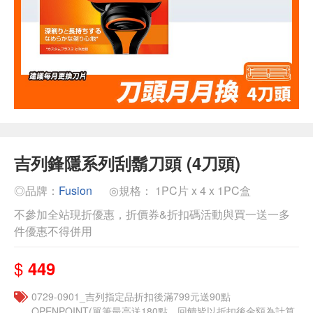
吉列鋒隱系列刮鬍刀頭 (4刀頭)
◎品牌：
Fusion
◎規格： 1PC片 x 4 x 1PC盒
不參加全站現折優惠，折價券&折扣碼活動與買一送一多
件優惠不得併用
$
449
0729-0901_吉列指定品折扣後滿799元送90點
OPENPOINT(單筆最高送180點，回饋皆以折扣後金額為計算