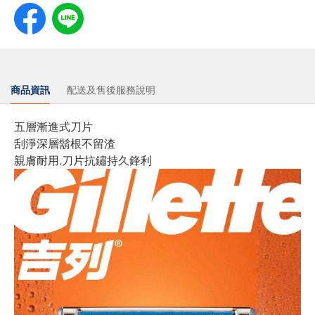
商品資訊
配送及售後服務說明
五層漸進式刀片
刮淨深層鬍根不留渣
親膚耐用.刀片抗鏽持久鋒利