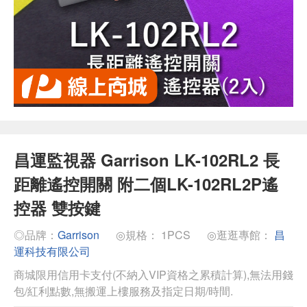
昌運監視器 Garrison LK-102RL2 長
距離遙控開關 附二個LK-102RL2P遙
控器 雙按鍵
◎品牌：
Garrison
◎規格： 1PCS
◎逛逛專館：
昌
運科技有限公司
商城限用信用卡支付(不納入VIP資格之累積計算),無法用錢
包/紅利點數,無搬運上樓服務及指定日期/時間.