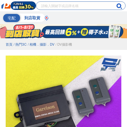
宅配
到店取貨
首頁
/ 熱門3C
/ 相機．攝影．DV
/ DV攝影機