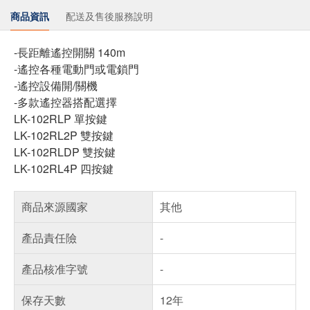
商品資訊
配送及售後服務說明
-長距離遙控開關 140m
-遙控各種電動門或電鎖門
-遙控設備開/關機
-多款遙控器搭配選擇
LK-102RLP 單按鍵
LK-102RL2P 雙按鍵
LK-102RLDP 雙按鍵
LK-102RL4P 四按鍵
商品來源國家
其他
產品責任險
-
產品核准字號
-
保存天數
12年