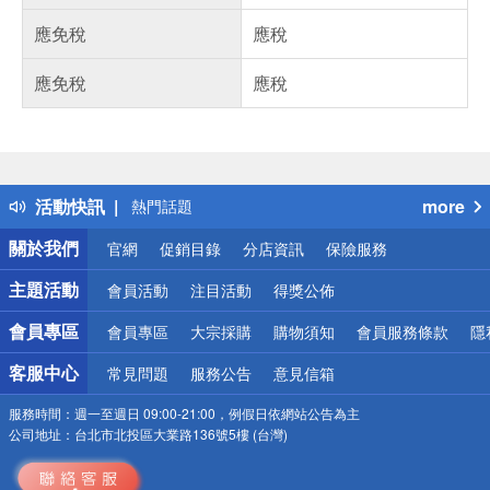
應免稅
應稅
應免稅
應稅
偏遠地區配送
詐騙網頁！請小心！
得獎公告
活動快訊
more
熱門話題
銀行優惠
關於我們
官網
促銷目錄
分店資訊
保險服務
偏遠地區配送
詐騙網頁！請小心！
主題活動
會員活動
注目活動
得獎公佈
會員專區
會員專區
大宗採購
購物須知
會員服務條款
隱
客服中心
常見問題
服務公告
意見信箱
服務時間：
週一至週日 09:00-21:00，例假日依網站公告為主
公司地址：
台北市北投區大業路136號5樓 (台灣)