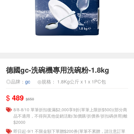
德國gc-洗碗機專用洗碗粉-1.8kg
◎品牌：
gc
◎規格： 1.8Kg公斤 x 1 x 1PC包
$
489
$650
8/8-8/10 單筆折扣後滿$2,000享9折(單筆上限折$500)(部分商
品不適用，不得與其他促銷活動/加價購/折價券/折扣碼併用)離
$2000
即日起-9/1 不限金額下單贈$200券(單筆不累贈，請注意訂單