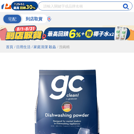
宅配
到店取貨
首頁
/ 日用生活
/ 家庭清潔 殺蟲
/ 洗碗精