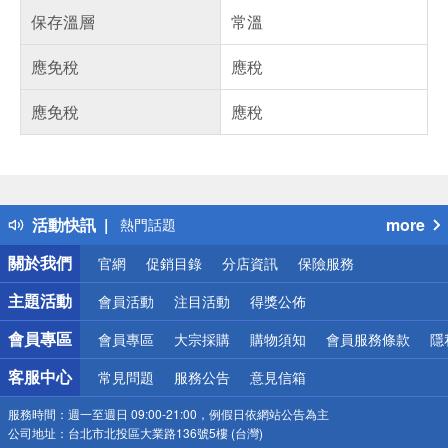
保存溫層
常溫
應免稅
應稅
應免稅
應稅
偏遠地區配送
詐騙網頁！請小心！
得獎公告
活動快訊
more
熱門話題
銀行優惠
關於我們
官網
促銷目錄
分店資訊
保險服務
偏遠地區配送
詐騙網頁！請小心！
主題活動
會員活動
注目活動
得獎公佈
會員專區
會員專區
大宗採購
購物須知
會員服務條款
隱
客服中心
常見問題
服務公告
意見信箱
服務時間：
週一至週日 09:00-21:00，例假日依網站公告為主
公司地址：
台北市北投區大業路136號5樓 (台灣)