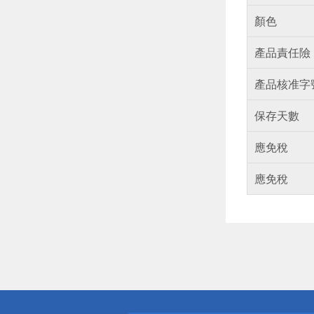
顏色
產品責任險
產品核准字
保存天數
應免稅
應免稅
偏遠地區配
詐騙網頁！