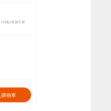
送100點(單筆不累
入購物車