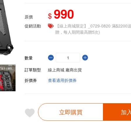
990
$
原價
促銷活動
【線上商城限定】_0729-0820 滿$2200
贈，每人期間最高贈5次)
數量
訂單類型
線上商城 廠商出貨
折價券
查看適用折價券
立即購買
加