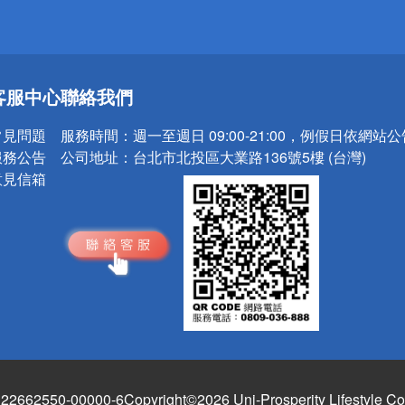
送
客服中心
聯絡我們
請小心！
常見問題
服務時間：
週一至週日 09:00-21:00，例假日依網站
服務公告
公司地址：
台北市北投區大業路136號5樓 (台灣)
意見信箱
662550-00000-6
Copyright©2026 Uni-Prosperity Lifestyle Co