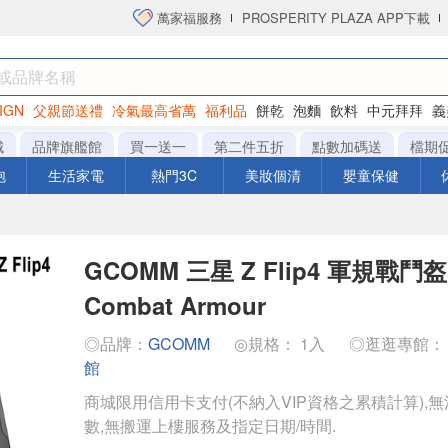
萬家福服務
PROSPERITY PLAZA APP下載
IGN
父親節送禮
冷氣最高省萬
福利品
餅乾
泡麵
飲料
中元拜拜
義
洋芋片
城
品牌旗艦館
買一送一
第二件五折
點數加碼送
檔期
泡
生活家電
熱門3C
美妝個清
嬰童保健
GCOMM 三星 Z Flip4 軍規戰
Combat Armour
◎品牌：
GCOMM
◎規格： 1入
◎逛逛專館
館
商城限用信用卡支付(不納入VIP資格之累積計算),無
數,無搬運上樓服務及指定日期/時間.