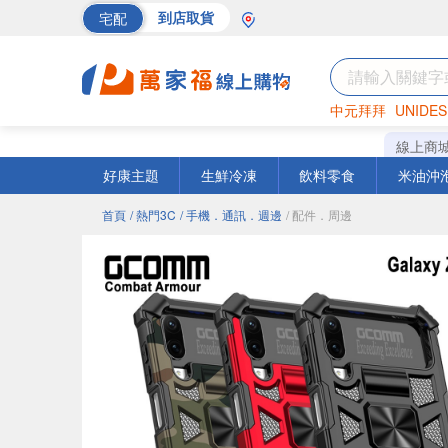
宅配
到店取貨
中元拜拜
UNIDES
巧克力
罐頭
海苔
線上商
好康主題
生鮮冷凍
飲料零食
米油沖
首頁
/ 熱門3C
/ 手機．通訊．週邊
/ 配件．周邊