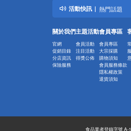
得獎公告
活動快訊
熱門話題
銀行優惠
偏遠地區配
關於我們
主題活動
會員專區
詐騙網頁！
官網
會員活動
會員專區
促銷目錄
注目活動
大宗採購
分店資訊
得獎公佈
購物須知
保險服務
會員服務條款
隱私權政策
退貨須知
食品業者登錄字號 A-122