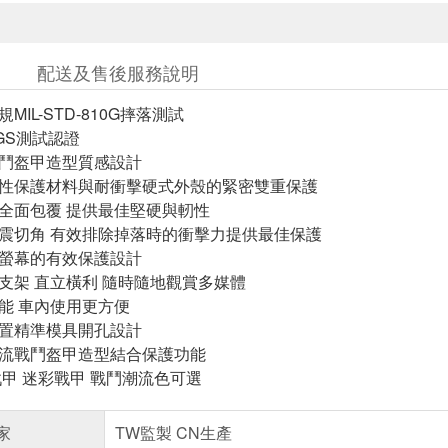
配送及售後服務說明
MIL-STD-810G摔落測試
GS測試認證
戰鬥盔甲造型質感設計
彈性保護材料與耐衝擊硬式外殼的緊密雙重保護
鍵全面包覆 提供最佳堅硬與軔性
抗震切角 有效排除掉落時的衝擊力提供最佳保護
與螢幕的有效保護設計
音支架 直立橫利 隨時隨地觀賞多媒體
功能 車內使用更方便
位置精準模具開孔設計
潮流戰鬥盔甲造型結合保護功能
戰甲 迷彩戰甲 戰鬥潮流色可選
家
TW監製 CN生產