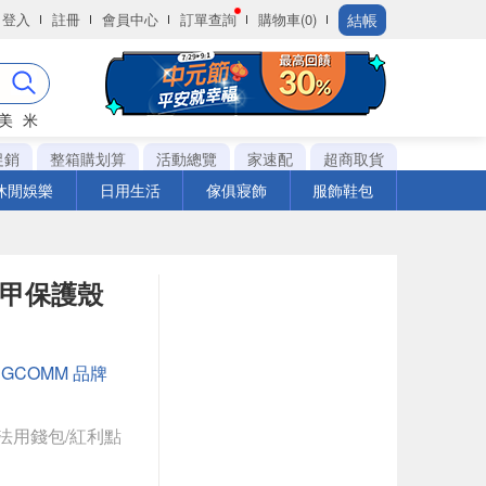
結帳
登入
註冊
會員中心
訂單查詢
購物車(0)
美
米
促銷
整箱購划算
活動總覽
家速配
超商取貨
休閒娛樂
日用生活
傢俱寢飾
服飾鞋包
鬥盔甲保護殼
：
GCOMM 品牌
法用錢包/紅利點