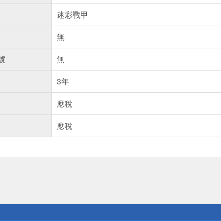
迷彩戰甲
無
號
無
3年
應稅
應稅
送
請小心！