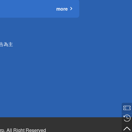
more
公告為主
rp. All Right Reserved