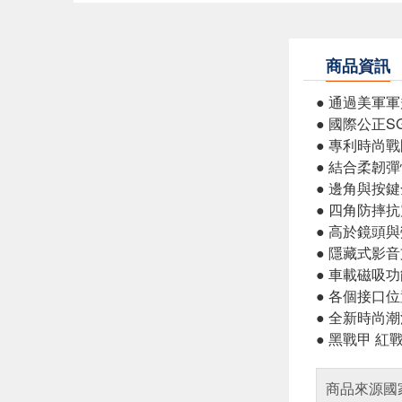
商品資訊
● 通過美軍軍規
● 國際公正S
● 專利時尚
● 結合柔韌
● 邊角與按
● 四角防摔
● 高於鏡頭
● 隱藏式影
● 車載磁吸
● 各個接口
● 全新時尚
● 黑戰甲 紅
商品來源國