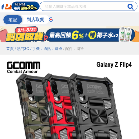
宅配
到店取貨
首頁
/ 熱門3C
/ 手機．通訊．週邊
/ 配件．周邊