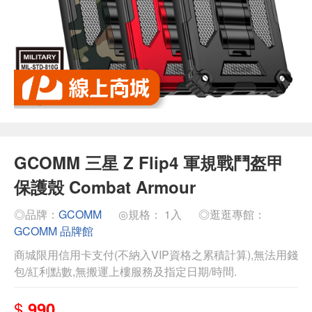
GCOMM 三星 Z Flip4 軍規戰鬥盔甲
保護殼 Combat Armour
◎品牌：
GCOMM
◎規格： 1入
◎逛逛專館：
GCOMM 品牌館
商城限用信用卡支付(不納入VIP資格之累積計算),無法用錢
包/紅利點數,無搬運上樓服務及指定日期/時間.
$
990