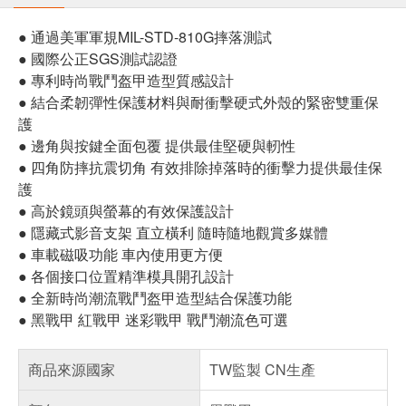
● 通過美軍軍規MIL-STD-810G摔落測試
● 國際公正SGS測試認證
● 專利時尚戰鬥盔甲造型質感設計
● 結合柔韌彈性保護材料與耐衝擊硬式外殼的緊密雙重保
護
● 邊角與按鍵全面包覆 提供最佳堅硬與軔性
● 四角防摔抗震切角 有效排除掉落時的衝擊力提供最佳保
護
● 高於鏡頭與螢幕的有效保護設計
● 隱藏式影音支架 直立橫利 隨時隨地觀賞多媒體
● 車載磁吸功能 車內使用更方便
● 各個接口位置精準模具開孔設計
● 全新時尚潮流戰鬥盔甲造型結合保護功能
● 黑戰甲 紅戰甲 迷彩戰甲 戰鬥潮流色可選
商品來源國家
TW監製 CN生產