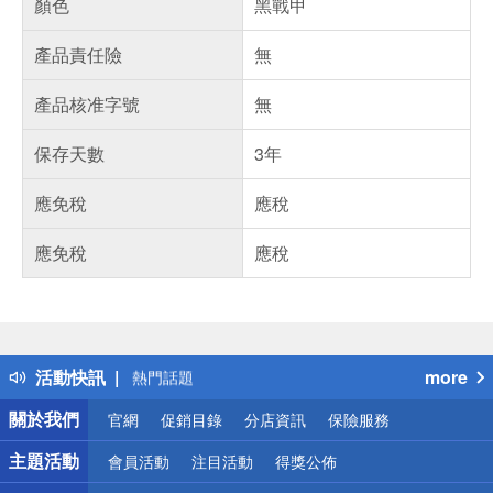
顏色
黑戰甲
產品責任險
無
產品核准字號
無
保存天數
3年
應免稅
應稅
應免稅
應稅
偏遠地區配送
詐騙網頁！請小心！
得獎公告
活動快訊
more
熱門話題
銀行優惠
關於我們
官網
促銷目錄
分店資訊
保險服務
偏遠地區配送
詐騙網頁！請小心！
主題活動
會員活動
注目活動
得獎公佈