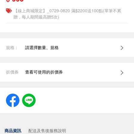
【線上商城限定】_0729-0820 滿$2200送100點(單筆不累
贈，每人期間最高贈5次)
規格：
請選擇數量、規格
折價券
查看可使用的折價券
商品資訊
配送及售後服務說明