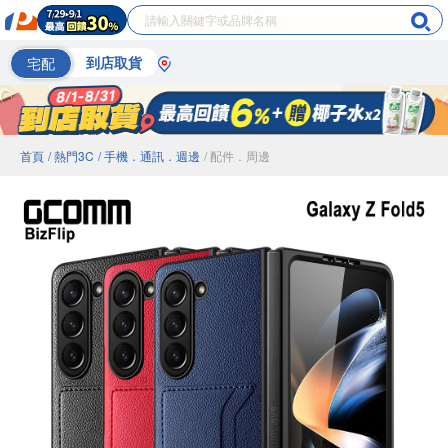
宅配
到店取貨
首頁
/ 熱門3C
/ 手機．通訊．週邊
/ 配件．周邊