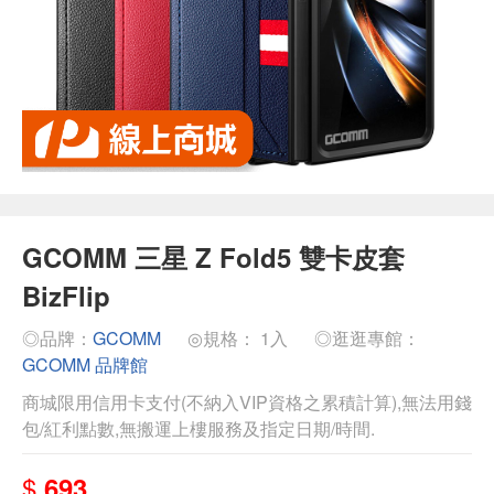
GCOMM 三星 Z Fold5 雙卡皮套
BizFlip
◎品牌：
GCOMM
◎規格： 1入
◎逛逛專館：
GCOMM 品牌館
商城限用信用卡支付(不納入VIP資格之累積計算),無法用錢
包/紅利點數,無搬運上樓服務及指定日期/時間.
$
693