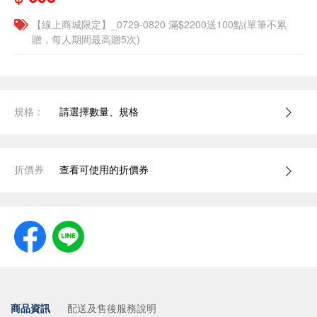
【線上商城限定】_0729-0820 滿$2200送100點(單筆不累
贈，每人期間最高贈5次)
規格：
請選擇數量、規格
折價券
查看可使用的折價券
商品資訊
配送及售後服務說明