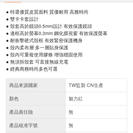
● 特選優質皮質面料 質優耐用 高雅時尚
● 雙卡卡套設計
● 殼套高於鏡頭0.5mm設計 有效保護鏡頭
● 邊框高於螢幕0.3mm 鋼化膜視窗 有效保護螢幕
● 耐衝擊硬式殼框 有效緊密保護機身
● 殼內柔布層 多一層貼身保護
● 殼內可重複使用膠條 增強穩固使用
● 無須拆殼套 可直接無線充電
● 經典商務時尚多色可選
商品來源國家
TW監製 CN生產
顏色
魅力紅
產品責任險
無
產品核准字號
無