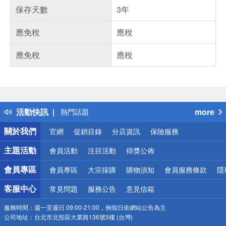
保存天數
3年
應免稅
應稅
應免稅
應稅
偏遠地區配送
詐騙網頁！請小心！
得獎公告
活動快訊
more
熱門話題
銀行優惠
關於我們
官網
促銷目錄
分店資訊
保險服務
偏遠地區配送
詐騙網頁！請小心！
主題活動
會員活動
注目活動
得獎公佈
會員專區
會員專區
大宗採購
購物須知
會員服務條款
隱
客服中心
常見問題
服務公告
意見信箱
服務時間：
週一至週日 09:00-21:00，例假日依網站公告為主
公司地址：
台北市北投區大業路136號5樓 (台灣)