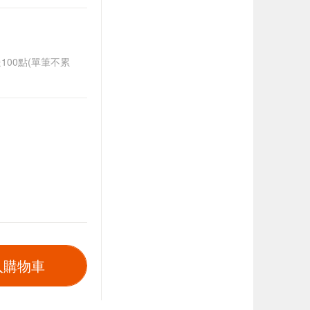
送100點(單筆不累
入購物車