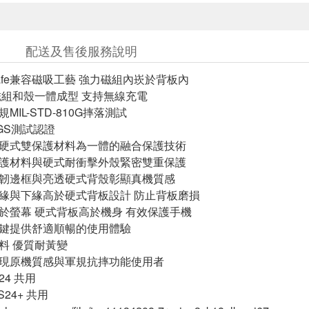
配送及售後服務說明
Safe兼容磁吸工藝 強力磁組內崁於背板內
 磁組和殼一體成型 支持無線充電
MIL-STD-810G摔落測試
GS測試認證
與硬式雙保護材料為一體的融合保護技術
保護材料與硬式耐衝擊外殼緊密雙重保護
柔韌邊框與亮透硬式背殼彰顯真機質感
上緣與下緣高於硬式背板設計 防止背板磨損
高於螢幕 硬式背板高於機身 有效保護手機
按鍵提供舒適順暢的使用體驗
材料 優質耐黃變
呈現原機質感與軍規抗摔功能使用者
S24 共用
 S24+ 共用