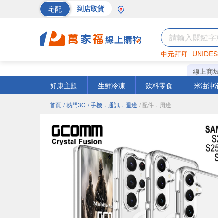
宅配
到店取貨
中元拜拜
UNIDES
巧克力
罐頭
海苔
線上商
好康主題
生鮮冷凍
飲料零食
米油沖
首頁
/ 熱門3C
/ 手機．通訊．週邊
/ 配件．周邊