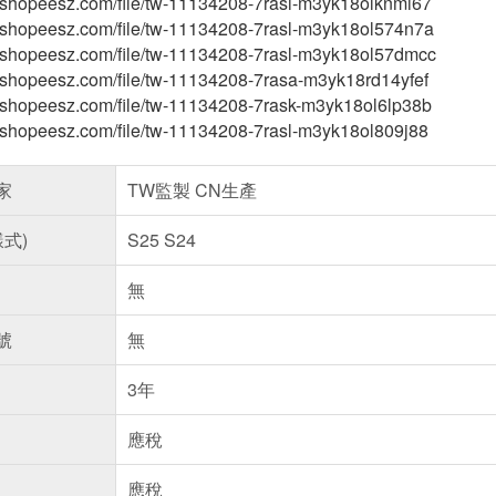
tw.shopeesz.com/file/tw-11134208-7rasi-m3yk18olknmi67
-tw.shopeesz.com/file/tw-11134208-7rasl-m3yk18ol574n7a
-tw.shopeesz.com/file/tw-11134208-7rasl-m3yk18ol57dmcc
tw.shopeesz.com/file/tw-11134208-7rasa-m3yk18rd14yfef
tw.shopeesz.com/file/tw-11134208-7rask-m3yk18ol6lp38b
tw.shopeesz.com/file/tw-11134208-7rasl-m3yk18ol809j88
家
TW監製 CN生產
樣式)
S25 S24
無
號
無
3年
應稅
應稅