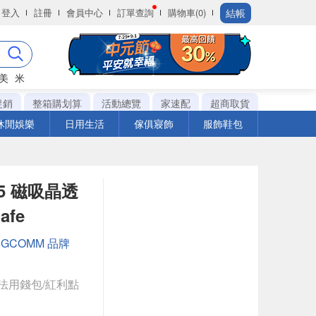
結帳
登入
註冊
會員中心
訂單查詢
購物車(0)
美
米
促銷
整箱購划算
活動總覽
家速配
超商取貨
休閒娛樂
日用生活
傢俱寢飾
服飾鞋包
S25 磁吸晶透
afe
：
GCOMM 品牌
法用錢包/紅利點