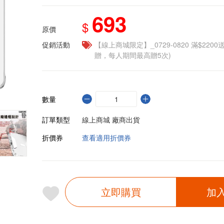
693
$
原價
促銷活動
【線上商城限定】_0729-0820 滿$2200
贈，每人期間最高贈5次)
數量
訂單類型
線上商城 廠商出貨
折價券
查看適用折價券
立即購買
加