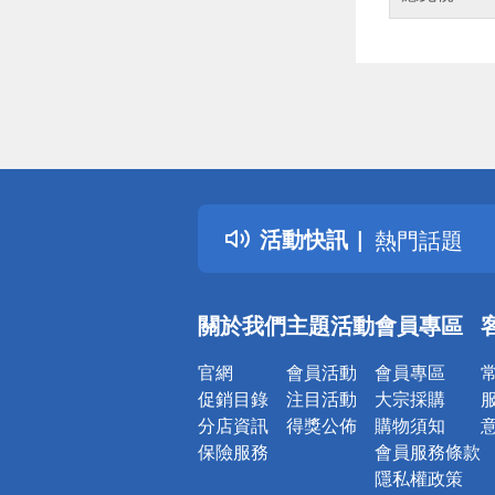
偏遠地區配
詐騙網頁！
得獎公告
活動快訊
熱門話題
銀行優惠
偏遠地區配
關於我們
主題活動
會員專區
詐騙網頁！
官網
會員活動
會員專區
促銷目錄
注目活動
大宗採購
分店資訊
得獎公佈
購物須知
保險服務
會員服務條款
隱私權政策