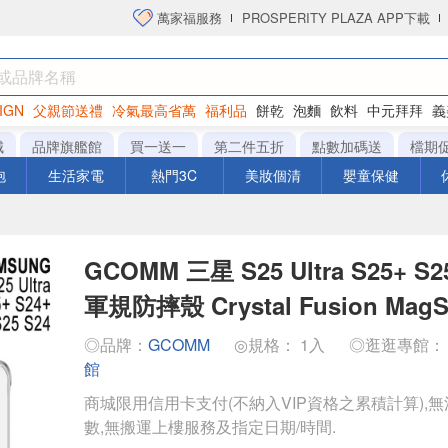
萬家福服務
PROSPERITY PLAZA APP下載
IGN
父親節送禮
冷氣最高省萬
福利品
餅乾
泡麵
飲料
中元拜拜
義
洋芋片
城
品牌旗艦館
買一送一
第二件五折
點數加碼送
檔期
泡
生活家電
熱門3C
美妝個清
嬰童保健
GCOMM 三星 S25 Ultra S25+ 
軍規防摔殼 Crystal Fusion MagS
◎品牌：
GCOMM
◎規格： 1入
◎逛逛專館
館
商城限用信用卡支付(不納入VIP資格之累積計算),無
數,無搬運上樓服務及指定日期/時間.