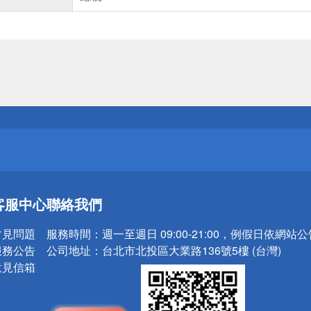
送
請小心！
送
客服中心
聯絡我們
請小心！
常見問題
服務時間：
週一至週日 09:00-21:00，例假日依網站
服務公告
公司地址：
台北市北投區大業路136號5樓 (台灣)
意見信箱