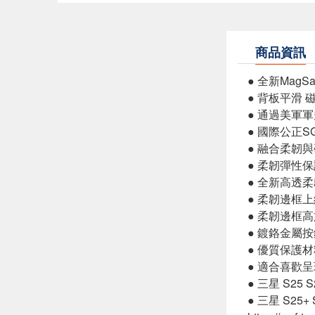
商品資訊
● 全新Mag
● 背板平滑
● 通過美軍軍規
● 國際公正S
● 融合柔韌
● 柔韌彈性
● 全新高透
● 柔韌邊框
● 柔韌邊框
● 鍍鉻金屬
● 優質保護
● 適合喜歡
● 三星 S25 
● 三星 S25+