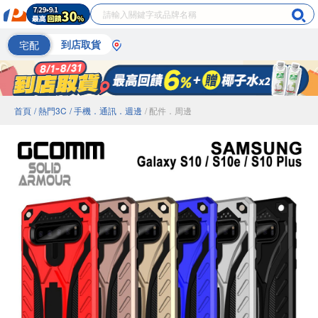
宅配
到店取貨
首頁
/ 熱門3C
/ 手機．通訊．週邊
/ 配件．周邊