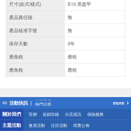
尺寸(款式/樣式)
S10 黑盔甲
產品責任險
無
產品核准字號
無
保存天數
3年
應免稅
應稅
應免稅
應稅
偏遠地區配送
詐騙網頁！請小心！
得獎公告
活動快訊
more
熱門話題
銀行優惠
關於我們
官網
促銷目錄
分店資訊
保險服務
偏遠地區配送
詐騙網頁！請小心！
主題活動
會員活動
注目活動
得獎公佈