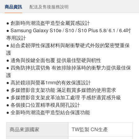
商品資訊
配送及售後服務說明
● 創新時尚潮流盔甲造型金屬質感設計
● Samsung Galaxy S10e / S10 / S10 Plus 5.8/ 6.1 / 6.4吋
專用設計
● 結合柔韌彈性保護材料與耐衝擊硬式外殼的緊密雙重保
護
● 邊角與按鍵全面包覆 提供最佳堅硬與軔性
● 四角防摔抗震切角 有效排除掉落時的衝擊力提供最佳保
護
● 高於鏡頭與螢幕1mm的有效保護設計
● 多媒體影音支架功能 滿足觀賞多媒體的使用需求
● 多媒體影音支架皮革油加工處理 手感舒適質感升級
● 各個接口位置精準模具開孔設計
● 全新時尚潮流盔甲造型結合保護功能
商品來源國家
TW監製 CN生產