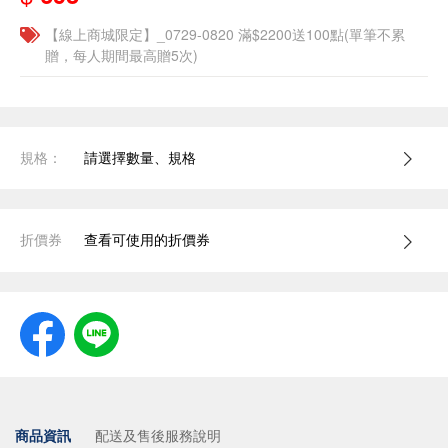
【線上商城限定】_0729-0820 滿$2200送100點(單筆不累
贈，每人期間最高贈5次)
規格：
請選擇數量、規格
折價券
查看可使用的折價券
商品資訊
配送及售後服務說明