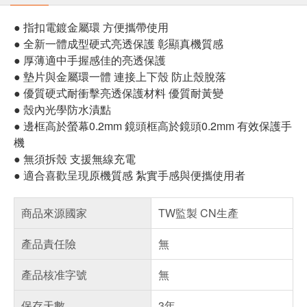
● 指扣電鍍金屬環 方便攜帶使用
● 全新一體成型硬式亮透保護 彰顯真機質感
● 厚薄適中手握感佳的亮透保護
● 墊片與金屬環一體 連接上下殼 防止殼脫落
● 優質硬式耐衝擊亮透保護材料 優質耐黃變
● 殼內光學防水漬點
● 邊框高於螢幕0.2mm 鏡頭框高於鏡頭0.2mm 有效保護手
機
● 無須拆殼 支援無線充電
● 適合喜歡呈現原機質感 紮實手感與便攜使用者
商品來源國家
TW監製 CN生產
產品責任險
無
產品核准字號
無
保存天數
3年