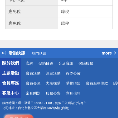
應免稅
應稅
應免稅
應稅
偏遠地區配送
詐騙網頁！請小心！
得獎公告
活動快訊
more
熱門話題
銀行優惠
關於我們
官網
促銷目錄
分店資訊
保險服務
偏遠地區配送
詐騙網頁！請小心！
主題活動
會員活動
注目活動
得獎公佈
會員專區
會員專區
大宗採購
購物須知
會員服務條款
隱
客服中心
常見問題
服務公告
意見信箱
服務時間：
週一至週日 09:00-21:00，例假日依網站公告為主
公司地址：
台北市北投區大業路136號5樓 (台灣)