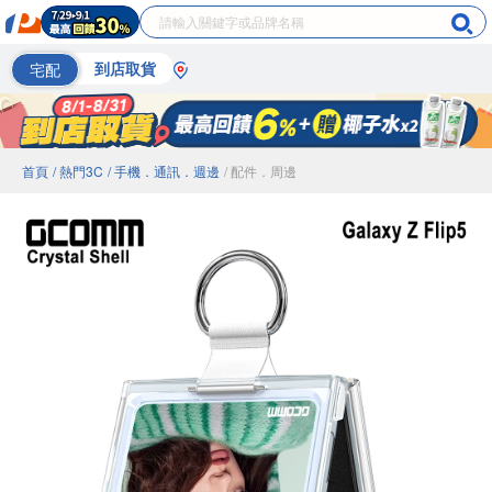
宅配
到店取貨
首頁
/ 熱門3C
/ 手機．通訊．週邊
/ 配件．周邊