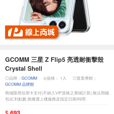
GCOMM 三星 Z Flip5 亮透耐衝擊殼
Crystal Shell
◎品牌：
GCOMM
◎規格： 1入
◎逛逛專館：
GCOMM 品牌館
商城限用信用卡支付(不納入VIP資格之累積計算),無法用錢
包/紅利點數,無搬運上樓服務及指定日期/時間.
$
693