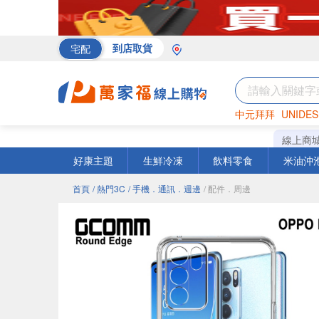
宅配
到店取貨
中元拜拜
UNIDES
罐頭
海苔
巧克力
線上商
好康主題
生鮮冷凍
飲料零食
米油沖
首頁
/ 熱門3C
/ 手機．通訊．週邊
/ 配件．周邊