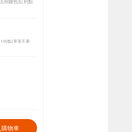
法用錢包/紅利點
送100點(單筆不累
入購物車