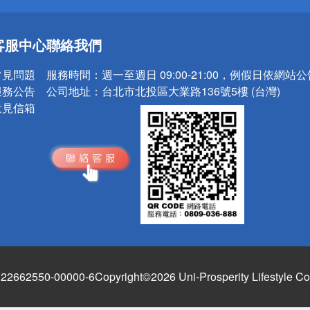
送
客服中心
聯絡我們
請小心！
常見問題
服務時間：
週一至週日 09:00-21:00，例假日依網站
服務公告
公司地址：
台北市北投區大業路136號5樓 (台灣)
意見信箱
662550-00000-6
Copyright©2026 Uni-Prosperity Lifestyle Co