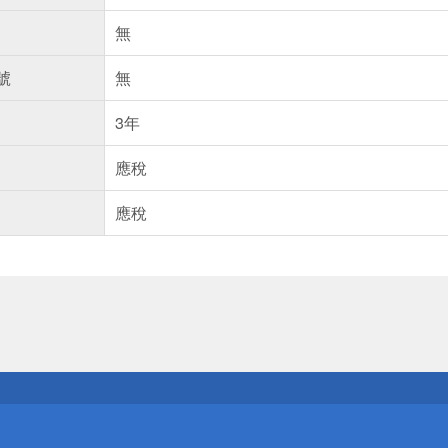
無
號
無
3年
應稅
應稅
送
請小心！