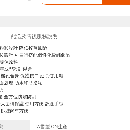
配送及售後服務說明
落顆粒設計 降低掉落風險
孔位設計 可自行搭配個性化掛繩飾品
質環保原料
一體成型設計製造
耳機孔合身 保護接口 延長使用期
表面處理 防水印防指紋
大方
包邊 全方位防震防刮
最大面積保護 使用方便 舒適手感
佳 拆裝簡單方便
家
TW監製 CN生產