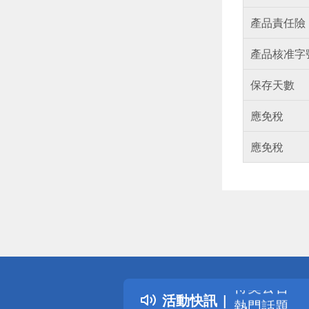
產品責任險
產品核准字
保存天數
應免稅
應免稅
偏遠地區配
詐騙網頁！
得獎公告
活動快訊
熱門話題