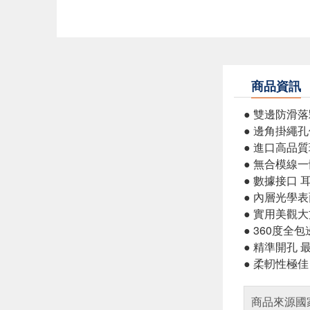
商品資訊
● 雙邊防滑
● 邊角掛繩
● 進口高品
● 無合模線
● 數據接口 
● 內層光學
● 實用美觀
● 360度全
● 精準開孔 
● 柔軔性極
商品來源國