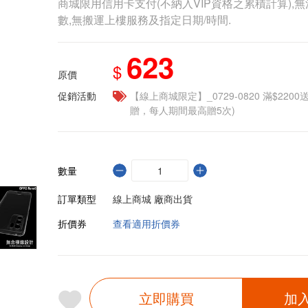
商城限用信用卡支付(不納入VIP資格之累積計算),無
數,無搬運上樓服務及指定日期/時間.
623
$
原價
促銷活動
【線上商城限定】_0729-0820 滿$2200
贈，每人期間最高贈5次)
數量
訂單類型
線上商城 廠商出貨
折價券
查看適用折價券
立即購買
加