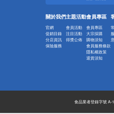
銀行優惠
偏遠地區配
關於我們
主題活動
會員專區
詐騙網頁！
官網
會員活動
會員專區
促銷目錄
注目活動
大宗採購
分店資訊
得獎公佈
購物須知
保險服務
會員服務條款
隱私權政策
退貨須知
食品業者登錄字號 A-122