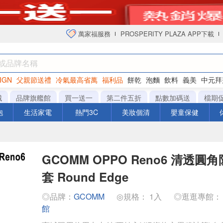
萬家福服務
PROSPERITY PLAZA APP下載
IGN
父親節送禮
冷氣最高省萬
福利品
餅乾
泡麵
飲料
義美
中元拜
衛生紙
城
品牌旗艦館
買一送一
第二件五折
點數加碼送
檔期
泡
生活家電
熱門3C
美妝個清
嬰童保健
GCOMM OPPO Reno6 清透
套 Round Edge
◎品牌：
GCOMM
◎規格： 1入
◎逛逛專館
館