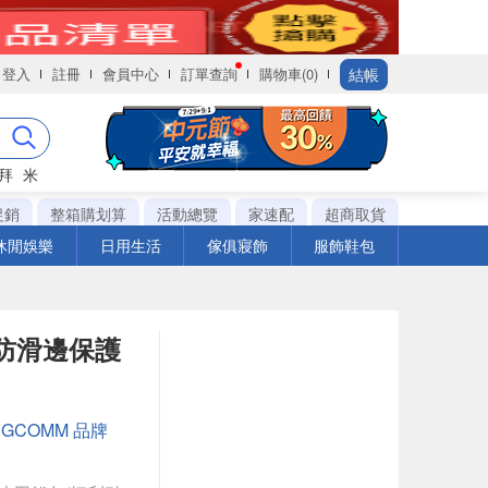
結帳
登入
註冊
會員中心
訂單查詢
購物車(0)
拜
米
促銷
整箱購划算
活動總覽
家速配
超商取貨
休閒娛樂
日用生活
傢俱寢飾
服飾鞋包
圓角防滑邊保護
：
GCOMM 品牌