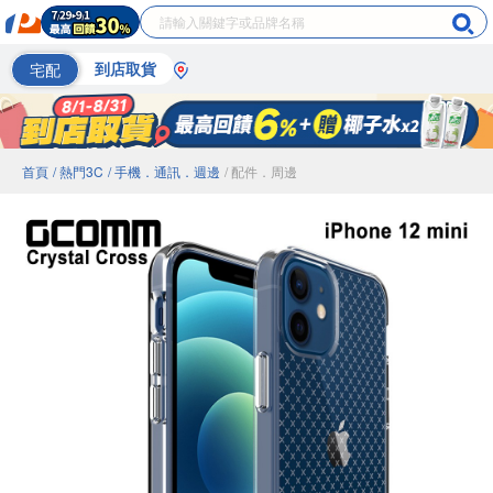
宅配
到店取貨
首頁
/ 熱門3C
/ 手機．通訊．週邊
/ 配件．周邊