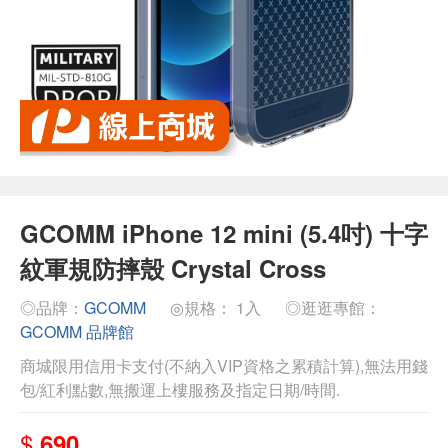
GCOMM iPhone 12 mini (5.4吋) 十字
紋軍規防摔殼 Crystal Cross
◎品牌：
GCOMM
◎規格： 1入
◎逛逛專館：
GCOMM 品牌館
商城限用信用卡支付(不納入VIP資格之累積計算),無法用錢
包/紅利點數,無搬運上樓服務及指定日期/時間.
$
690