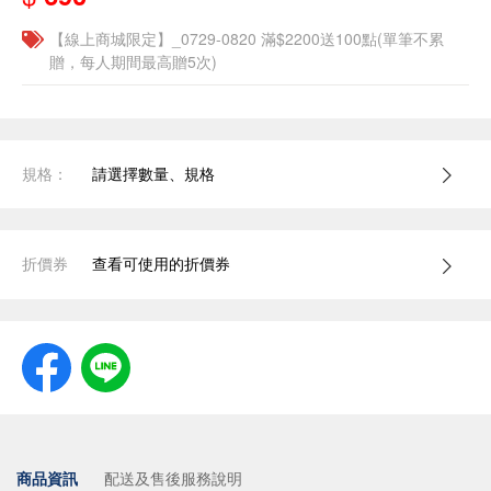
【線上商城限定】_0729-0820 滿$2200送100點(單筆不累
贈，每人期間最高贈5次)
規格：
請選擇數量、規格
折價券
查看可使用的折價券
商品資訊
配送及售後服務說明