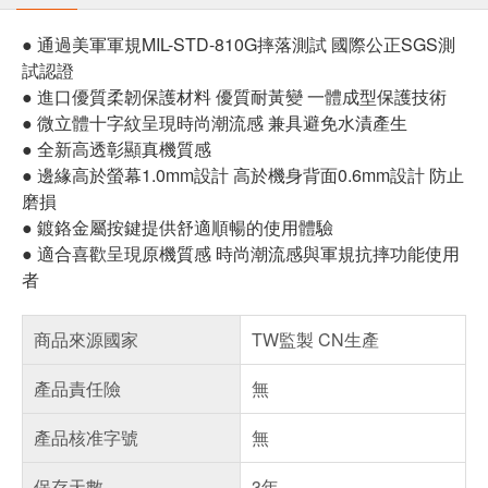
● 通過美軍軍規MIL-STD-810G摔落測試 國際公正SGS測
試認證
● 進口優質柔韌保護材料 優質耐黃變 一體成型保護技術
● 微立體十字紋呈現時尚潮流感 兼具避免水漬產生
● 全新高透彰顯真機質感
● 邊緣高於螢幕1.0mm設計 高於機身背面0.6mm設計 防止
磨損
● 鍍鉻金屬按鍵提供舒適順暢的使用體驗
● 適合喜歡呈現原機質感 時尚潮流感與軍規抗摔功能使用
者
商品來源國家
TW監製 CN生產
產品責任險
無
產品核准字號
無
保存天數
3年