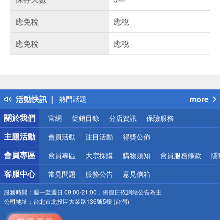
應免稅
應稅
應免稅
應稅
偏遠地區配送
詐騙網頁！請小心！
得獎公告
活動快訊
more
熱門話題
銀行優惠
關於我們
官網
促銷目錄
分店資訊
保險服務
偏遠地區配送
詐騙網頁！請小心！
主題活動
會員活動
注目活動
得獎公佈
會員專區
會員專區
大宗採購
購物須知
會員服務條款
隱
客服中心
常見問題
服務公告
意見信箱
服務時間：
週一至週日 09:00-21:00，例假日依網站公告為主
公司地址：
台北市北投區大業路136號5樓 (台灣)