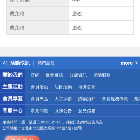
應免稅
應稅
應免稅
應稅
偏遠地區配送
詐騙網頁！請小心！
得獎公告
活動快訊
more
熱門話題
銀行優惠
關於我們
官網
促銷目錄
分店資訊
保險服務
偏遠地區配送
詐騙網頁！請小心！
主題活動
會員活動
注目活動
得獎公佈
會員專區
會員專區
大宗採購
購物須知
會員服務條款
隱
客服中心
常見問題
服務公告
意見信箱
服務時間：
週一至週日 09:00-21:00，例假日依網站公告為主
公司地址：
台北市北投區大業路136號5樓 (台灣)