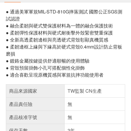
● 通過美軍軍規MIL-STD-810G摔落測試 國際公正SGS測
試認證
● 融合柔韌與硬式雙保護材料為一體的融合保護技術
● 柔韌彈性保護材料與硬式耐衝擊外殼緊密雙重保護
● 全新高透柔韌邊框與亮透硬式背殼彰顯真機質感
● 柔韌邊框上緣與下緣高於硬式背殼0.4mm設計防止背板
磨損
● 鍍鉻金屬按鍵提供舒適順暢的使用體驗
● 背殼預留掛飾小孔可搭配個性化掛飾
● 適合喜歡呈現原機質感與軍規抗摔功能使用者
商品來源國家
TW監製 CN生產
產品責任險
無
產品核准字號
無
保存天數
3年