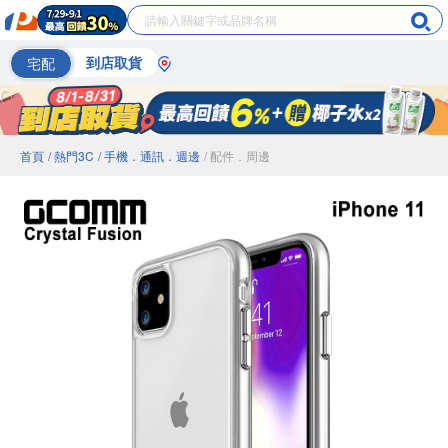
宅配
到店取貨
首頁
/ 熱門3C
/ 手機．通訊．週邊
/ 配件．周邊