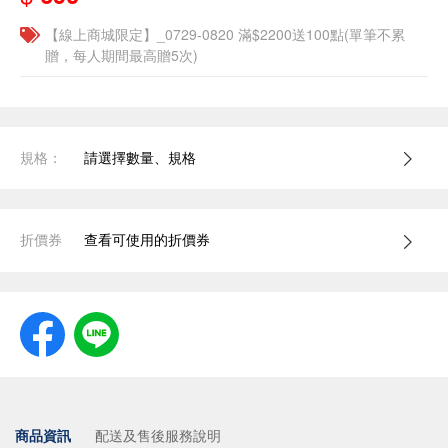
【線上商城限定】_0729-0820 滿$2200送100點(單筆不累
贈，每人期間最高贈5次)
規格：
請選擇數量、規格
折價券
查看可使用的折價券
商品資訊
配送及售後服務說明