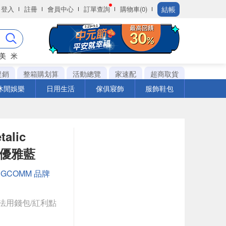
結帳
登入
註冊
會員中心
訂單查詢
購物車(0)
美
米
促銷
整箱購划算
活動總覽
家速配
超商取貨
休閒娛樂
日用生活
傢俱寢飾
服飾鞋包
alic
 優雅藍
：
GCOMM 品牌
法用錢包/紅利點