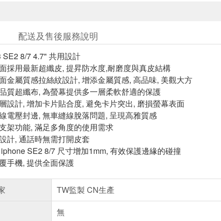
配送及售後服務說明
3 SE2 8/7 4.7" 共用設計
表面採用最新超纖皮, 提昇防水度,耐磨度與真皮結構
面金屬質感拉絲紋設計, 增添金屬質感, 高品味, 美觀大方
高品質超纖布, 為螢幕提供多一層柔軟舒適的保護
層設計, 增加卡片貼合度, 避免卡片突出, 磨損螢幕表面
縫線電壓封邊, 無車縫線脫落問題, 呈現高雅質感
度支架功能, 滿足多角度的使用需求
孔設計, 通話時無需打開皮套
iphone SE2 8/7 尺寸增加1mm, 有效保護邊緣的碰撞
覆手機, 提供全面保護
家
TW監製 CN生產
無