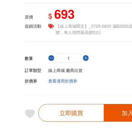
693
$
原價
促銷活動
【線上商城限定】_0729-0820 滿$2200
贈，每人期間最高贈5次)
數量
訂單類型
線上商城 廠商出貨
折價券
查看適用折價券
立即購買
加