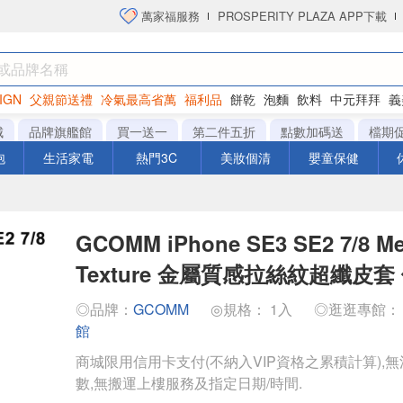
萬家福服務
PROSPERITY PLAZA APP下載
IGN
父親節送禮
冷氣最高省萬
福利品
餅乾
泡麵
飲料
中元拜拜
義
衛生紙
城
品牌旗艦館
買一送一
第二件五折
點數加碼送
檔期
泡
生活家電
熱門3C
美妝個清
嬰童保健
GCOMM iPhone SE3 SE2 7/8 Met
Texture 金屬質感拉絲紋超纖皮套
◎品牌：
GCOMM
◎規格： 1入
◎逛逛專館
館
商城限用信用卡支付(不納入VIP資格之累積計算),無
數,無搬運上樓服務及指定日期/時間.