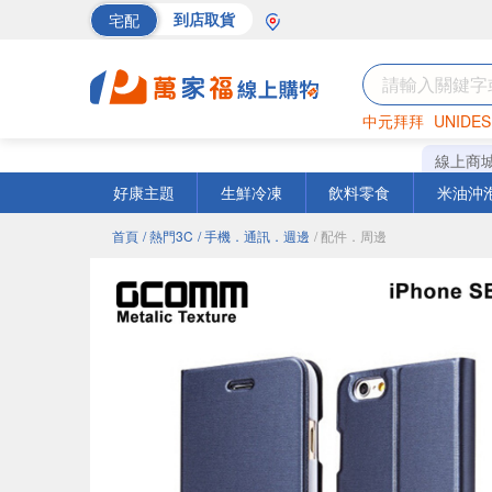
宅配
到店取貨
中元拜拜
UNIDES
海苔
巧克力
罐頭
線上商
好康主題
生鮮冷凍
飲料零食
米油沖
首頁
/ 熱門3C
/ 手機．通訊．週邊
/ 配件．周邊