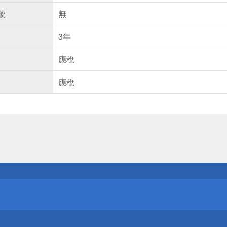
號
無
3年
應稅
應稅
送
請小心！
送
請小心！