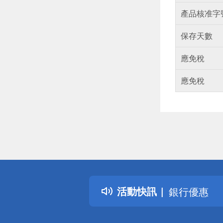
產品核准字
保存天數
應免稅
應免稅
偏遠地區配
詐騙網頁！
得獎公告
熱門話題
活動快訊
銀行優惠
偏遠地區配
詐騙網頁！