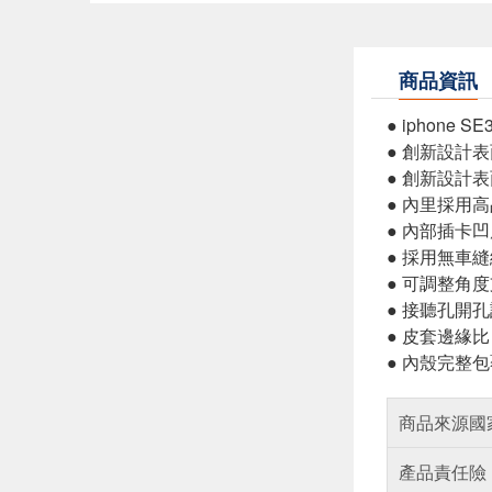
商品資訊
● iphone SE
● 創新設計
● 創新設計表
● 內里採用
● 內部插卡凹
● 採用無車
● 可調整角
● 接聽孔開
● 皮套邊緣比 
● 內殼完整包
商品來源國
產品責任險