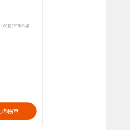
送100點(單筆不累
入購物車