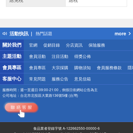
偏遠地區配送
詐騙網頁！請小心！
得獎公告
活動快訊
more
熱門話題
銀行優惠
關於我們
官網
促銷目錄
分店資訊
保險服務
偏遠地區配送
詐騙網頁！請小心！
主題活動
會員活動
注目活動
得獎公佈
會員專區
會員專區
大宗採購
購物須知
會員服務條款
隱
客服中心
常見問題
服務公告
意見信箱
服務時間：
週一至週日 09:00-21:00，例假日依網站公告為主
公司地址：
台北市北投區大業路136號5樓 (台灣)
食品業者登錄字號 A-122662550-00000-6