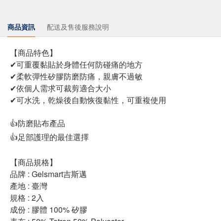
商品資訊
配送及售後服務說明
【商品特色】
✔可重覆黏貼於身體任何防碰痛的地方
✔柔軟彈性矽膠防磨防痛，親膚不過敏
✔依個人需求可裁剪適合大小
✔可水洗，乾燥後自動恢復黏性，可重複使用
👍防磨貼布產品
👍足部護理的最佳選擇
【商品規格】
品牌 : Gelsmart吉斯邁
產地 : 臺灣
規格 : 2入
成份 : 膠體 100% 矽膠