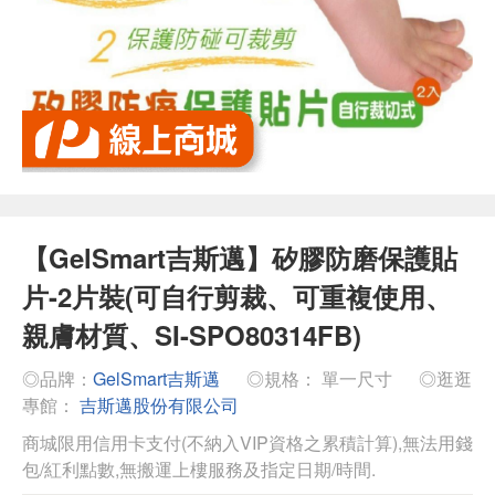
【GelSmart吉斯邁】矽膠防磨保護貼
片-2片裝(可自行剪裁、可重複使用、
親膚材質、SI-SPO80314FB)
◎品牌：
GelSmart吉斯邁
◎規格： 單一尺寸
◎逛逛
專館：
吉斯邁股份有限公司
商城限用信用卡支付(不納入VIP資格之累積計算),無法用錢
包/紅利點數,無搬運上樓服務及指定日期/時間.