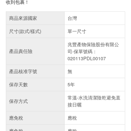
收到包裹！
商品來源國家
台灣
尺寸(款式/樣式)
單一尺寸
兆豐產物保險股份有限公
產品責任險
司-保單號碼：
020113PDL00107
產品核准字號
無
保存天數
5年
常溫-水洗清潔陰乾避免直
保存方式
接日曬
應免稅
應稅
應免稅
應稅