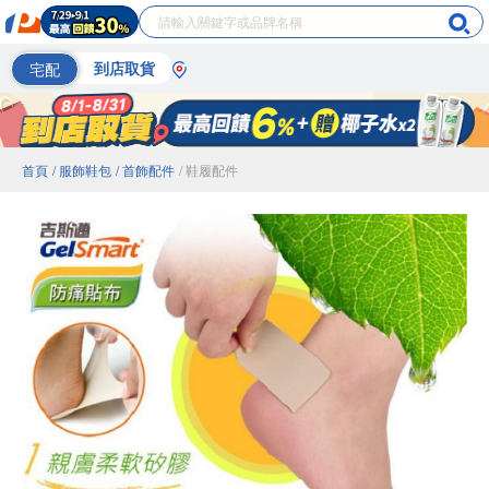
宅配
到店取貨
首頁
/ 服飾鞋包
/ 首飾配件
/ 鞋履配件