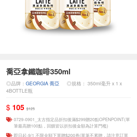
喬亞拿鐵咖啡350ml
◎品牌：
GEORGIA 喬亞
◎規格： 350ml毫升 x 1 x
4BOTTLE瓶
$
105
$125
0729-0901_太古指定品折扣後滿$299贈20點OPENPOINT(單
筆最高贈100點，回饋皆以折扣後金額為計算門檻)
即日起-9/1 不限金額下單贈$200券(單筆不累贈，請注意訂單