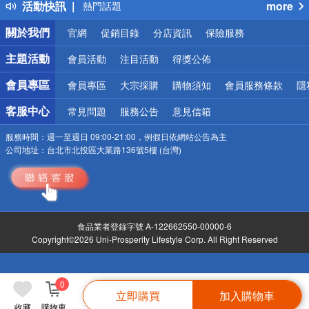
活動快訊
more
熱門話題
銀行優惠
關於我們
官網
促銷目錄
分店資訊
保險服務
偏遠地區配送
詐騙網頁！請小心！
主題活動
會員活動
注目活動
得獎公佈
會員專區
會員專區
大宗採購
購物須知
會員服務條款
隱
客服中心
常見問題
服務公告
意見信箱
服務時間：
週一至週日 09:00-21:00，例假日依網站公告為主
公司地址：
台北市北投區大業路136號5樓 (台灣)
食品業者登錄字號 A-122662550-00000-6
Copyright©2026 Uni-Prosperity Lifestyle Corp. All Right Reserved
0
立即購買
加入購物車
收藏
購物車