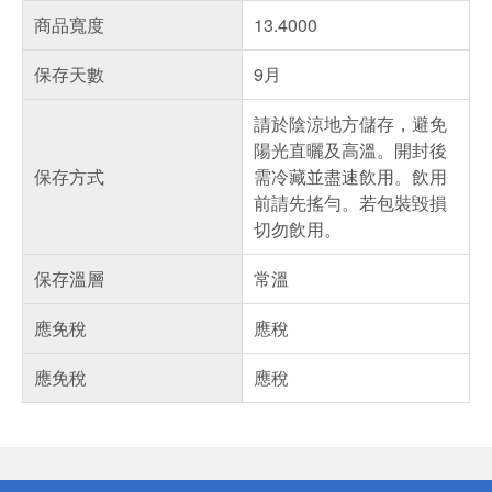
商品寬度
13.4000
保存天數
9月
請於陰涼地方儲存，避免
陽光直曬及高溫。開封後
保存方式
需冷藏並盡速飲用。飲用
前請先搖勻。若包裝毀損
切勿飲用。
保存溫層
常溫
應免稅
應稅
應免稅
應稅
偏遠地區配送
詐騙網頁！請小心！
得獎公告