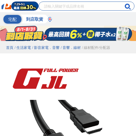
宅配
到店取貨
首頁
/ 生活家電
/ 影音家電．音響
/ 音響．線材
/ 線材配件/分配器