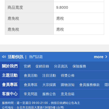
商品寬度
9.8000
應免稅
應稅
應免稅
應稅
偏遠地區配送
詐騙網頁！請小心！
得獎公告
活動快訊
more
熱門話題
銀行優惠
關於我們
官網
促銷目錄
分店資訊
保險服務
偏遠地區配送
詐騙網頁！請小心！
主題活動
會員活動
注目活動
得獎公佈
會員專區
會員專區
大宗採購
購物須知
會員服務條款
隱
客服中心
常見問題
服務公告
意見信箱
服務時間：
週一至週日 09:00-21:00，例假日依網站公告為主
公司地址：
台北市北投區大業路136號5樓 (台灣)