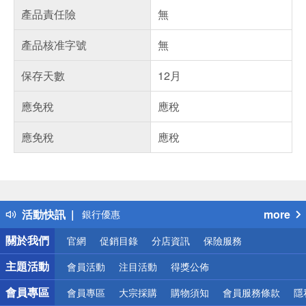
產品責任險
無
產品核准字號
無
保存天數
12月
應免稅
應稅
應免稅
應稅
偏遠地區配送
詐騙網頁！請小心！
得獎公告
熱門話題
活動快訊
more
銀行優惠
偏遠地區配送
關於我們
官網
促銷目錄
分店資訊
保險服務
詐騙網頁！請小心！
主題活動
會員活動
注目活動
得獎公佈
會員專區
會員專區
大宗採購
購物須知
會員服務條款
隱