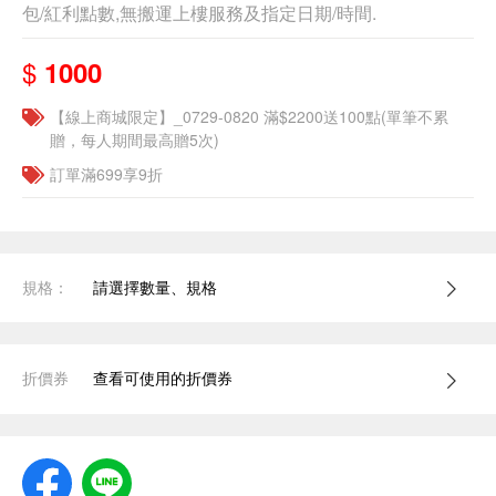
包/紅利點數,無搬運上樓服務及指定日期/時間.
$
1000
【線上商城限定】_0729-0820 滿$2200送100點(單筆不累
贈，每人期間最高贈5次)
訂單滿699享9折
規格：
請選擇數量、規格
折價券
查看可使用的折價券