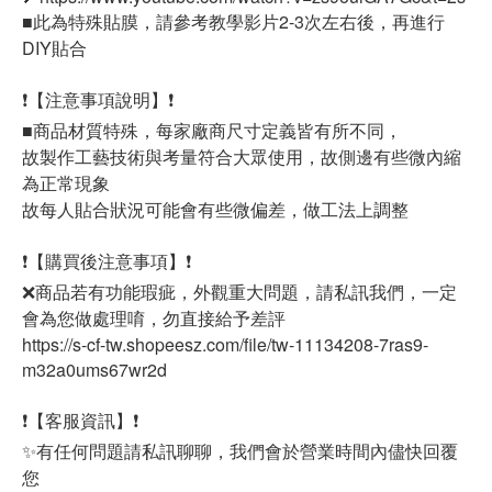
■此為特殊貼膜，請參考教學影片2-3次左右後，再進行
DIY貼合
❗【注意事項說明】❗
■商品材質特殊，每家廠商尺寸定義皆有所不同，
故製作工藝技術與考量符合大眾使用，故側邊有些微內縮
為正常現象
故每人貼合狀況可能會有些微偏差，做工法上調整
❗【購買後注意事項】❗
❌商品若有功能瑕疵，外觀重大問題，請私訊我們，一定
會為您做處理唷，勿直接給予差評
https://s-cf-tw.shopeesz.com/file/tw-11134208-7ras9-
m32a0ums67wr2d
❗【客服資訊】❗
✨有任何問題請私訊聊聊，我們會於營業時間內儘快回覆
您