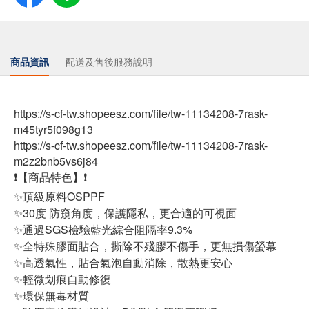
商品資訊
配送及售後服務說明
https://s-cf-tw.shopeesz.com/file/tw-11134208-7rask-
m45tyr5f098g13
https://s-cf-tw.shopeesz.com/file/tw-11134208-7rask-
m2z2bnb5vs6j84
❗【商品特色】❗
✨頂級原料OSPPF
✨30度 防窺角度，保護隱私，更合適的可視面
✨通過SGS檢驗藍光綜合阻隔率9.3%
✨全特殊膠面貼合，撕除不殘膠不傷手，更無損傷螢幕
✨高透氣性，貼合氣泡自動消除，散熱更安心
✨輕微划痕自動修復
✨環保無毒材質