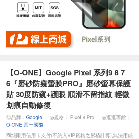
【O-ONE】Google Pixel 系列9 8 7
6『磨砂防窺螢膜PRO』磨砂螢幕保護
貼 30度防窺+護眼 順滑不留指紋 輕微
划痕自動修復
◎品牌：
Google
◎規格： Pixel 8 Pro
◎逛逛專館：
O-ONE 圓一國際
商城限用信用卡支付(不納入VIP資格之累積計算),無法用錢