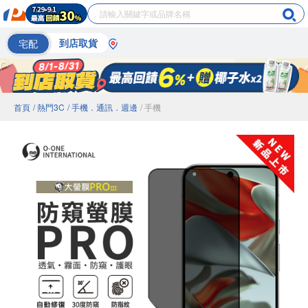
宅配
到店取貨
首頁
/ 熱門3C
/ 手機．通訊．週邊
/ 手機