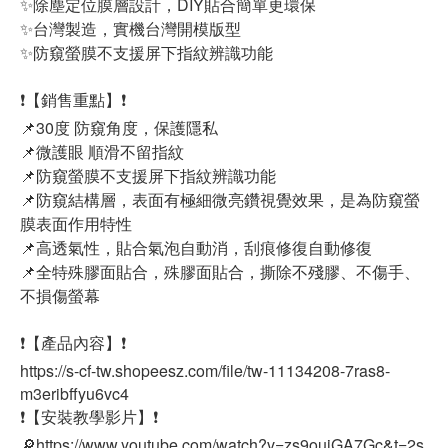
✨除塵定位膜層設計，DIY貼合簡單更環保
✨台灣製造，實機台灣開模版型
✨防窺螢膜不支援屏下指紋辨識功能
❗【銷售重點】❗
📌30度 防窺角度，保護隱私
📌微護眼 順滑不留指紋
📌防窺螢膜不支援屏下指紋辨識功能
📌防窺結構層，表面有極細微亮鑽視覺效果，是為防窺螢
膜表面作用特性
📌高透氣性，貼合氣泡自動消，刮痕修復自動修復
📌全特殊膠面貼合，殊膠面貼合，撕除不殘膠、不傷手、
不損傷螢幕
❗【產品內容】❗
https://s-cf-tw.shopeesz.com/file/tw-11134208-7ras8-
m3eribffyu6vc4
❗【安裝教學影片】❗
🔎https://www.youtube.com/watch?v=zs9ouiGA7Gc&t=2s