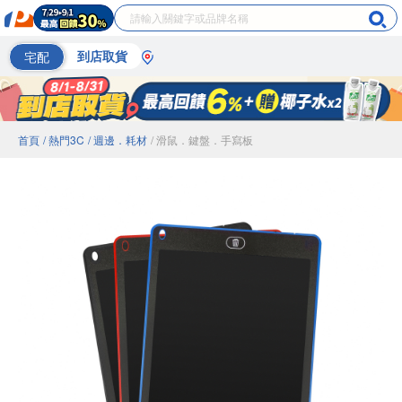
宅配
到店取貨
首頁
/ 熱門3C
/ 週邊．耗材
/ 滑鼠．鍵盤．手寫板