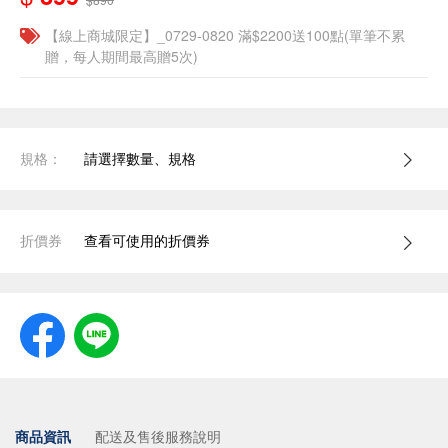
【線上商城限定】_0729-0820 滿$2200送100點(單筆不累
贈，每人期間最高贈5次)
規格：
請選擇數量、規格
折價券
查看可使用的折價券
商品資訊
配送及售後服務說明