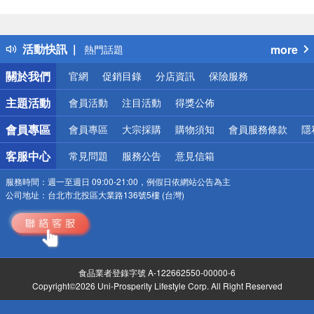
偏遠地區配送
詐騙網頁！請小心！
得獎公告
活動快訊
more
熱門話題
銀行優惠
關於我們
官網
促銷目錄
分店資訊
保險服務
偏遠地區配送
詐騙網頁！請小心！
主題活動
會員活動
注目活動
得獎公佈
會員專區
會員專區
大宗採購
購物須知
會員服務條款
隱
客服中心
常見問題
服務公告
意見信箱
服務時間：
週一至週日 09:00-21:00，例假日依網站公告為主
公司地址：
台北市北投區大業路136號5樓 (台灣)
食品業者登錄字號 A-122662550-00000-6
Copyright©2026 Uni-Prosperity Lifestyle Corp. All Right Reserved