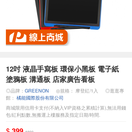
12吋 液晶手寫板 環保小黑板 電子紙
塗鴉板 溝通板 店家廣告看板
◎品牌：
GREENON
◎規格： 摩登紅/1入
◎逛逛專
館：
橘能國際股份有限公司
商城限用信用卡支付(不納入VIP資格之累積計算),無法用錢
包/紅利點數,無搬運上樓服務及指定日期/時間.
$
399
$890