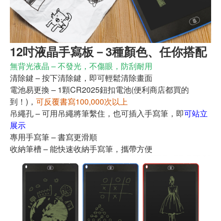
12吋液晶手寫板－3種顏色、任你搭配
無背光液晶 – 不發光，不傷眼，防刮耐用
清除鍵 – 按下清除鍵，即可輕鬆清除畫面
電池易更換 – 1顆CR2025鈕扣電池(便利商店都買的
到！)，
可反覆書寫100,000次以上
吊繩孔 – 可用吊繩將筆繫住，也可插入手寫筆，即
可站立
展示
專用手寫筆 – 書寫更滑順
收納筆槽 – 能快速收納手寫筆，攜帶方便