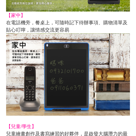
【家中】
在電話機旁，餐桌上，可隨時記下待辦事項、購物清單及
貼心叮嚀，讓情感交流更容易
【兒童/學生】
兒童繪畫創作及書寫練習的好夥伴，是啟發大腦潛力的最