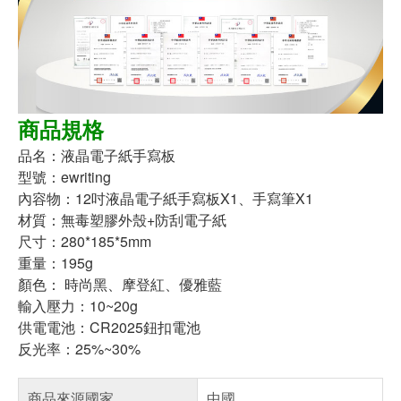
商品規格
品名：液晶電子紙手寫板
型號：ewriting
內容物：12吋液晶電子紙手寫板X1、手寫筆X1
材質：無毒塑膠外殼+防刮電子紙
尺寸：280*185*5mm
重量：195g
顏色： 時尚黑、摩登紅、優雅藍
輸入壓力：10~20g
供電電池：CR2025鈕扣電池
反光率：25%~30%
商品來源國家
中國