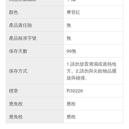
顏色
摩登紅
產品責任險
無
產品核准字號
無
保存天數
99無
1.請勿放置潮濕或過熱地
保存方式
方。2.請勿與尖銳物品擺
放與碰撞。
標章
R30226
應免稅
應稅
應免稅
應稅