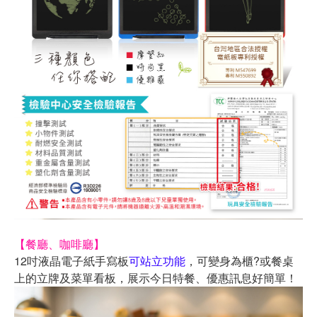
【餐廳、咖啡廳】
12吋液晶電子紙手寫板
可站立功能
，可變身為櫃?或餐桌
上的立牌及菜單看板，展示今日特餐、優惠訊息好簡單！