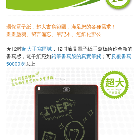
環保電子紙，超大書寫範圍，滿足您的各種需求！
畫畫塗鴉、留言備忘、筆記本、無紙化辦公
★12吋
超大手寫區域
，12吋液晶電子紙手寫板給你全新的
書寫感，電子紙宛如
鉛筆書寫般的真實筆觸
；可
反覆書寫
50000次
以上