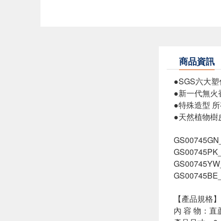
商品資訊
●SGS六大
●新一代無火
●特殊造型 
●天然植物樹
GS00745G
GS00745P
GS00745Y
GS00745B
【產品規格】
內 容 物：