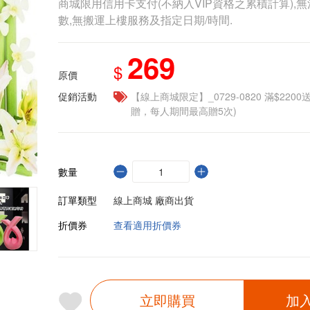
商城限用信用卡支付(不納入VIP資格之累積計算),無
數,無搬運上樓服務及指定日期/時間.
269
$
原價
促銷活動
【線上商城限定】_0729-0820 滿$2200
贈，每人期間最高贈5次)
數量
訂單類型
線上商城 廠商出貨
折價券
查看適用折價券
立即購買
加