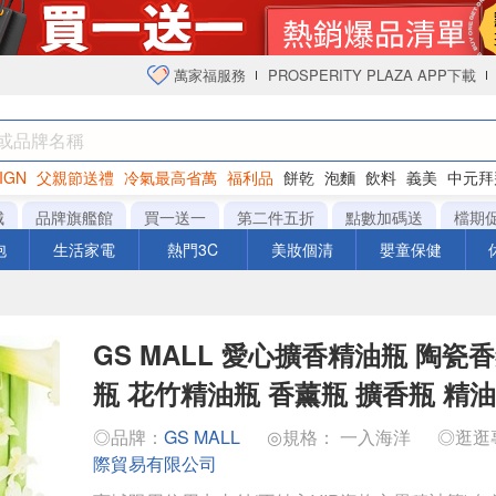
萬家福服務
PROSPERITY PLAZA APP下載
IGN
父親節送禮
冷氣最高省萬
福利品
餅乾
泡麵
飲料
義美
中元拜
衛生紙
城
品牌旗艦館
買一送一
第二件五折
點數加碼送
檔期
泡
生活家電
熱門3C
美妝個清
嬰童保健
GS MALL 愛心擴香精油瓶 陶瓷
瓶 花竹精油瓶 香薰瓶 擴香瓶 精油
◎品牌：
GS MALL
◎規格： 一入海洋
◎逛逛
際貿易有限公司