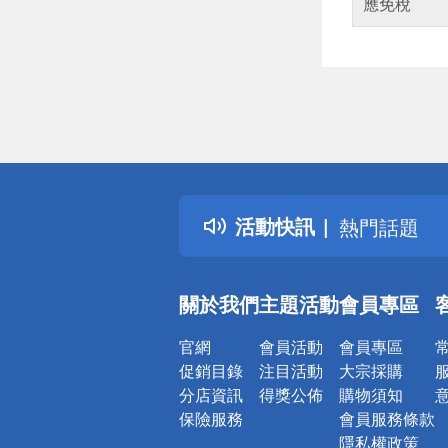
應免稅
偏遠地區配
詐騙網頁！
得獎公告
活動快訊
熱門話題
銀行優惠
偏遠地區配
關於我們
主題活動
會員專區
詐騙網頁！
官網
會員活動
會員專區
促銷目錄
注目活動
大宗採購
分店資訊
得獎公佈
購物須知
保險服務
會員服務條款
隱私權政策