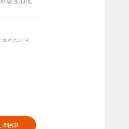
法用錢包/紅利點
送100點(單筆不累
入購物車