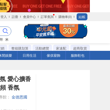
結帳
登入
註冊
會員中心
訂單查詢
購物車(0)
拜
米
促銷
整箱購划算
活動總覽
家速配
超商取貨
休閒娛樂
日用生活
傢俱寢飾
服飾鞋包
香氛 愛心擴香
頻 香氛
專館：
金德恩國