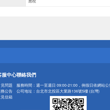
應稅
送
請小心！
送
客服中心
聯絡我們
請小心！
常見問題
服務時間：
週一至週日 09:00-21:00，例假日依網站
服務公告
公司地址：
台北市北投區大業路136號5樓 (台灣)
意見信箱