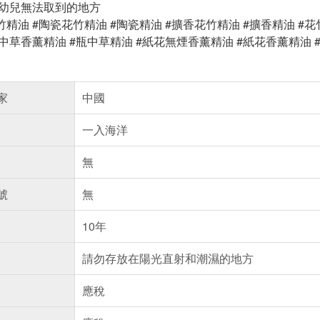
嬰幼兒無法取到的地方
竹精油 #陶瓷花竹精油 #陶瓷精油 #擴香花竹精油 #擴香精油 #
中草香薰精油 #瓶中草精油 #紙花無煙香薰精油 #紙花香薰精油 
家
中國
一入海洋
無
號
無
10年
請勿存放在陽光直射和潮濕的地方
應稅