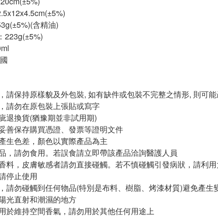
0cm(±5%)
x12x4.5cm(±5%)
g(±5%)(含精油)
223g(±5%)
ml
國
貨，請保持原樣貌及外包裝, 如有缺件或包裝不完整之情形, 則可
貨，請勿在原包裝上張貼或寫字
瑕疵退換貨(猶豫期並非試用期)
請妥善保存購買憑證、發票等證明文件
會產生色差，顏色以實際產品為主
食品，請勿食用。若誤食請立即帶該產品洽詢醫護人員
有香料，皮膚敏感者請勿直接碰觸。若不慎碰觸引發病狀，請利
時請停止使用
料，請勿碰觸到任何物品(特別是布料、樹脂、烤漆材質)避免產生
在陽光直射和潮濕的地方
使用於維持空間香氣，請勿用於其他任何用途上