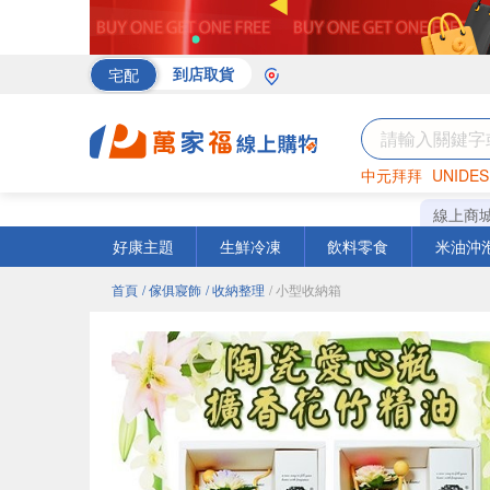
宅配
到店取貨
中元拜拜
UNIDES
罐頭
海苔
巧克力
線上商
好康主題
生鮮冷凍
飲料零食
米油沖
首頁
/ 傢俱寢飾
/ 收納整理
/ 小型收納箱