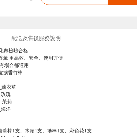
配送及售後服務說明
塑化劑檢驗合格
香薰 更高效、安全、使用方便
所有場合都適用
皮擴香竹棒
N_薰衣草
K_玫瑰
W_茉莉
E_海洋
直蘆葦棒1支、木頭1支、捲棒1支、彩色花1支