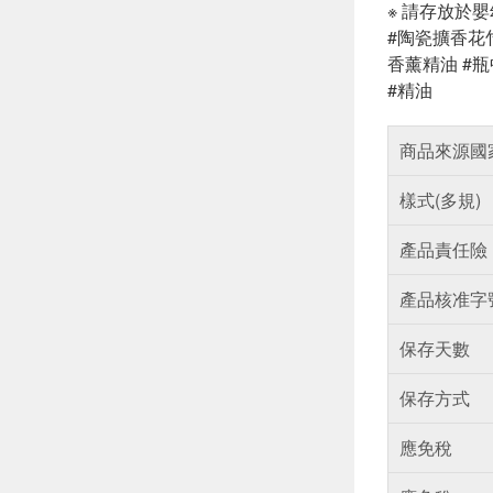
※ 請存放於
#陶瓷擴香花
香薰精油 #瓶
#精油
商品來源國
樣式(多規)
產品責任險
產品核准字
保存天數
保存方式
應免稅