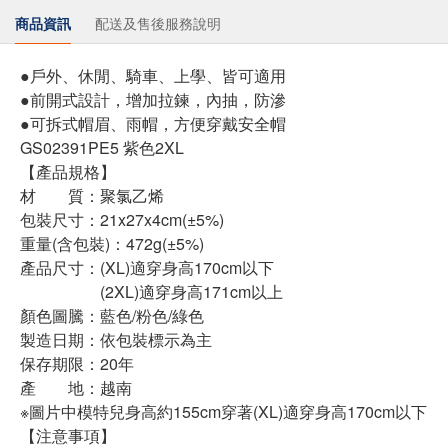
商品資訊
配送及售後服務說明
●戶外、休閒、騎車、上學、皆可適用
●前開式設計，增加拉鍊，內抽，防滲
●可拆式帽眉、雨帽，方便穿戴安全帽
GS02391PE5 紫色2XL
【產品規格】
材 質：聚氯乙烯
包裝尺寸：21x27x4cm(±5%)
重量(含包裝)：472g(±5%)
產品尺寸：(XL)適穿身高170cm以下
(2XL)適穿身高171cm以上
顏色圖騰：藍色/粉色/綠色
製造日期：依包裝標示為主
保存期限：20年
產 地：越南
※圖片中模特兒身高約155cm穿著(XL)適穿身高170cm以下
【注意事項】