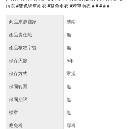
雨衣 #雙色騎車雨衣 #雙色雨衣 #騎車雨衣 # # # # #
商品來源國家
越南
產品責任險
無
產品核准字號
無
保存天數
5年
保存方式
常溫
保固範圍
無
保固期限
無
標章
無
應免稅
應稅