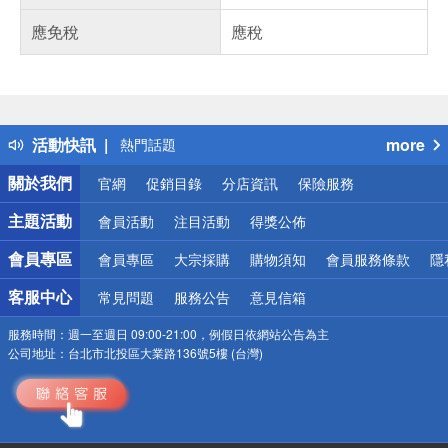
應免稅
應稅
偏遠地區配送
詐騙網頁！請小心！
得獎公告
活動快訊
more
熱門話題
銀行優惠
關於我們
官網
促銷目錄
分店資訊
保險服務
偏遠地區配送
詐騙網頁！請小心！
主題活動
會員活動
注目活動
得獎公佈
會員專區
會員專區
大宗採購
購物須知
會員服務條款
隱
客服中心
常見問題
服務公告
意見信箱
服務時間：
週一至週日 09:00-21:00，例假日依網站公告為主
公司地址：
台北市北投區大業路136號5樓 (台灣)