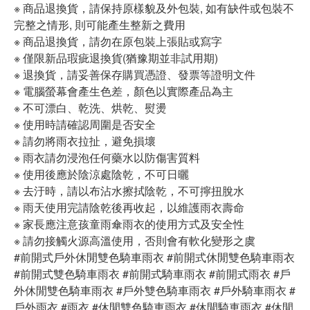
※ 商品退換貨，請保持原樣貌及外包裝, 如有缺件或包裝不
完整之情形, 則可能產生整新之費用
※ 商品退換貨，請勿在原包裝上張貼或寫字
※ 僅限新品瑕疵退換貨(猶豫期並非試用期)
※ 退換貨，請妥善保存購買憑證、發票等證明文件
※ 電腦螢幕會產生色差，顏色以實際產品為主
※ 不可漂白、乾洗、烘乾、熨燙
※ 使用時請確認周圍是否安全
※ 請勿將雨衣拉扯，避免損壞
※ 雨衣請勿浸泡任何藥水以防傷害質料
※ 使用後應於陰涼處陰乾，不可日曬
※ 去汙時，請以布沾水擦拭陰乾，不可擰扭脫水
※ 雨天使用完請陰乾後再收起，以維護雨衣壽命
※ 家長應注意孩童雨傘雨衣的使用方式及安全性
※ 請勿接觸火源高溫使用，否則會有軟化變形之虞
#前開式戶外休閒雙色騎車雨衣 #前開式休閒雙色騎車雨衣
#前開式雙色騎車雨衣 #前開式騎車雨衣 #前開式雨衣 #戶
外休閒雙色騎車雨衣 #戶外雙色騎車雨衣 #戶外騎車雨衣 #
戶外雨衣 #雨衣 #休閒雙色騎車雨衣 #休閒騎車雨衣 #休閒