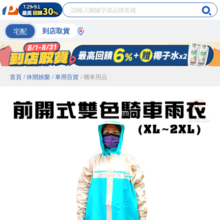
宅配
到店取貨
首頁
/ 休閒娛樂
/ 車用百貨
/ 機車用品