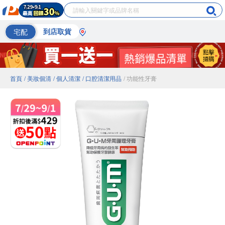
宅配
到店取貨
首頁
/ 美妝個清
/ 個人清潔
/ 口腔清潔用品
/ 功能性牙膏