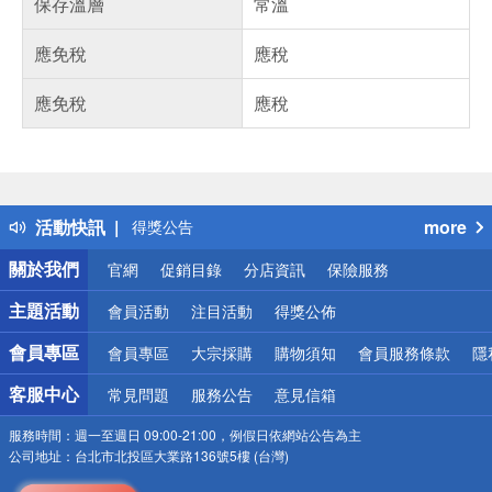
保存溫層
常溫
應免稅
應稅
應免稅
應稅
偏遠地區配送
詐騙網頁！請小心！
得獎公告
活動快訊
more
熱門話題
銀行優惠
關於我們
官網
促銷目錄
分店資訊
保險服務
偏遠地區配送
詐騙網頁！請小心！
主題活動
會員活動
注目活動
得獎公佈
會員專區
會員專區
大宗採購
購物須知
會員服務條款
隱
客服中心
常見問題
服務公告
意見信箱
服務時間：
週一至週日 09:00-21:00，例假日依網站公告為主
公司地址：
台北市北投區大業路136號5樓 (台灣)