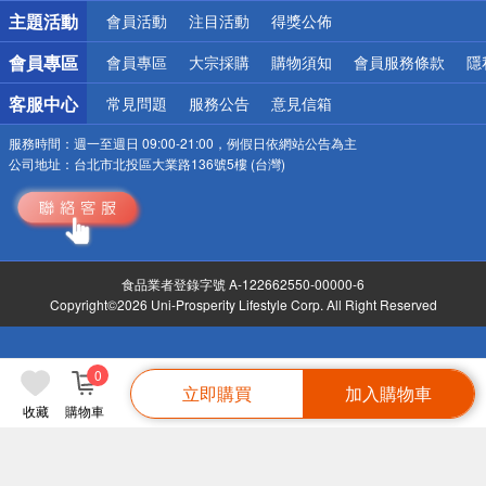
詐騙網頁！請小心！
主題活動
會員活動
注目活動
得獎公佈
會員專區
會員專區
大宗採購
購物須知
會員服務條款
隱
客服中心
常見問題
服務公告
意見信箱
服務時間：
週一至週日 09:00-21:00，例假日依網站公告為主
公司地址：
台北市北投區大業路136號5樓 (台灣)
食品業者登錄字號 A-122662550-00000-6
Copyright©2026 Uni-Prosperity Lifestyle Corp. All Right Reserved
0
立即購買
加入購物車
收藏
購物車