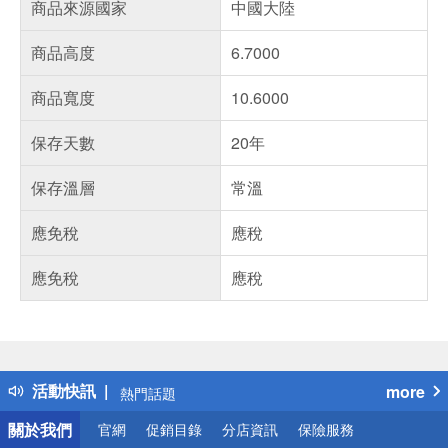
商品來源國家
中國大陸
商品高度
6.7000
商品寬度
10.6000
保存天數
20年
保存溫層
常溫
應免稅
應稅
應免稅
應稅
偏遠地區配送
詐騙網頁！請小心！
得獎公告
活動快訊
more
熱門話題
銀行優惠
關於我們
官網
促銷目錄
分店資訊
保險服務
偏遠地區配送