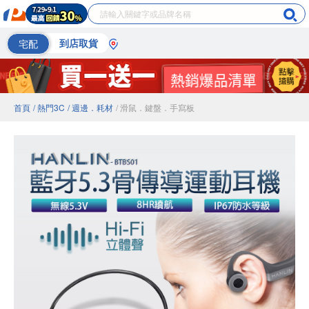
宅配
到店取貨
首頁
/ 熱門3C
/ 週邊．耗材
/ 滑鼠．鍵盤．手寫板