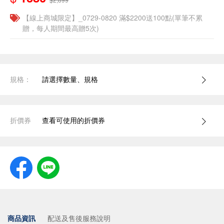
【線上商城限定】_0729-0820 滿$2200送100點(單筆不累
贈，每人期間最高贈5次)
規格：
請選擇數量、規格
折價券
查看可使用的折價券
商品資訊
配送及售後服務說明