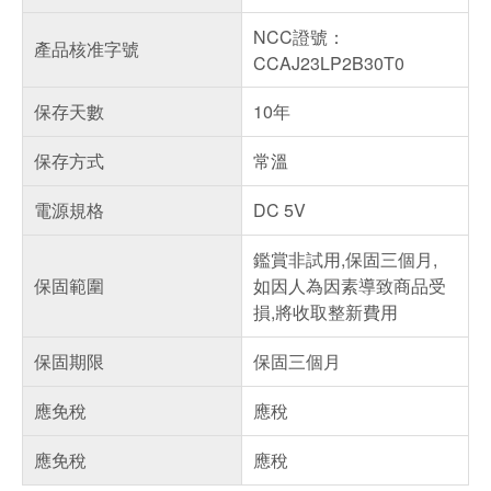
NCC證號：
產品核准字號
CCAJ23LP2B30T0
保存天數
10年
保存方式
常溫
電源規格
DC 5V
鑑賞非試用,保固三個月,
保固範圍
如因人為因素導致商品受
損,將收取整新費用
保固期限
保固三個月
應免稅
應稅
應免稅
應稅