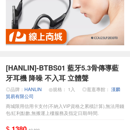
[HANLIN]-BTBS01 藍牙5.3骨傳導藍
牙耳機 降噪 不入耳 立體聲
◎品牌：
HANLIN
◎規格： 1入
◎逛逛專館：
漢麟
貿易有限公司
商城限用信用卡支付(不納入VIP資格之累積計算),無法用錢
包/紅利點數,無搬運上樓服務及指定日期/時間.
$
1380
$2,899