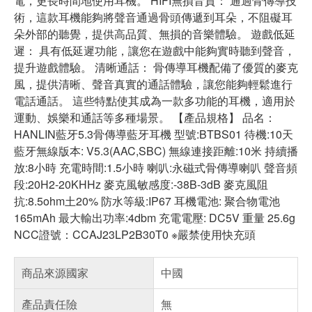
電，更長時間地使用耳機。 HIFI無損音質： 通過骨傳導技
術，這款耳機能夠將聲音通過骨頭傳遞到耳朵，不阻礙耳
朵外部的聽覺，提供高品質、無損的音樂體驗。 遊戲低延
遲： 具有低延遲功能，讓您在遊戲中能夠實時聽到聲音，
提升遊戲體驗。 清晰通話： 骨傳導耳機配備了優質的麥克
風，提供清晰、聲音真實的通話體驗，讓您能夠輕鬆進行
電話通話。 這些特點使其成為一款多功能的耳機，適用於
運動、娛樂和通話等多種場景。 【產品規格】 品名：
HANLIN藍牙5.3骨傳導藍牙耳機 型號:BTBS01 待機:10天
藍牙無線版本: V5.3(AAC,SBC) 無線連接距離:10米 持續播
放:8小時 充電時間:1.5小時 喇叭:永磁式骨傳導喇叭 聲音頻
段:20H2-20KHHz 麥克風敏感度:-38B-3dB 麥克風阻
抗:8.5ohm土20% 防水等級:IP67 耳機電池: 聚合物電池
165mAh 最大輸出功率:4dbm 充電電壓: DC5V 重量 25.6g
NCC證號：CCAJ23LP2B30T0 ※嚴禁使用快充頭
商品來源國家
中國
產品責任險
無