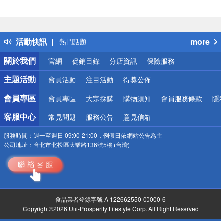
偏遠地區配送
詐騙網頁！請小心！
得獎公告
活動快訊
more
熱門話題
銀行優惠
關於我們
官網
促銷目錄
分店資訊
保險服務
偏遠地區配送
詐騙網頁！請小心！
主題活動
會員活動
注目活動
得獎公佈
會員專區
會員專區
大宗採購
購物須知
會員服務條款
隱
客服中心
常見問題
服務公告
意見信箱
服務時間：
週一至週日 09:00-21:00，例假日依網站公告為主
公司地址：
台北市北投區大業路136號5樓 (台灣)
食品業者登錄字號 A-122662550-00000-6
Copyright©2026 Uni-Prosperity Lifestyle Corp. All Right Reserved