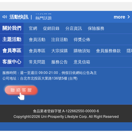
詐騙網頁！請小心！
得獎公告
活動快訊
more
熱門話題
銀行優惠
關於我們
官網
促銷目錄
分店資訊
保險服務
偏遠地區配送
詐騙網頁！請小心！
主題活動
會員活動
注目活動
得獎公佈
會員專區
會員專區
大宗採購
購物須知
會員服務條款
隱
客服中心
常見問題
服務公告
意見信箱
服務時間：
週一至週日 09:00-21:00，例假日依網站公告為主
公司地址：
台北市北投區大業路136號5樓 (台灣)
食品業者登錄字號 A-122662550-00000-6
Copyright©2026 Uni-Prosperity Lifestyle Corp. All Right Reserved