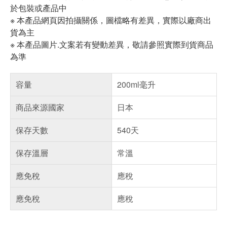
於包裝或產品中
※ 本產品網頁因拍攝關係，圖檔略有差異，實際以廠商出
貨為主
※ 本產品圖片.文案若有變動差異，敬請參照實際到貨商品
為準
容量
200ml毫升
商品來源國家
日本
保存天數
540天
保存溫層
常溫
應免稅
應稅
應免稅
應稅
偏遠地區配送