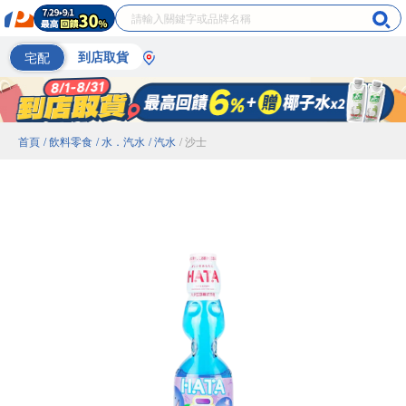
宅配
到店取貨
首頁
/ 飲料零食
/ 水．汽水
/ 汽水
/ 沙士